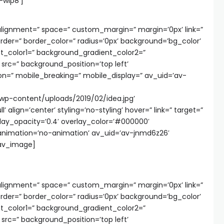
-wlp8′]
_alignment=” space=” custom_margin=” margin=’0px’ link=”
order=” border_color=” radius=’0px’ background=’bg_color’
_color1=” background_gradient_color2=”
 src=” background_position=’top left’
n=” mobile_breaking=” mobile_display=” av_uid=’av-
/wp-content/uploads/2019/02/idea.jpg’
align=’center’ styling=’no-styling’ hover=” link=” target=”
lay_opacity=’0.4′ overlay_color=’#000000′
” animation=’no-animation’ av_uid=’av-jnmd6z26′
av_image]
_alignment=” space=” custom_margin=” margin=’0px’ link=”
order=” border_color=” radius=’0px’ background=’bg_color’
_color1=” background_gradient_color2=”
 src=” background_position=’top left’