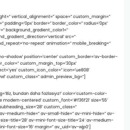
ight=” vertical_alignment=” space=” custom_margin=”
r=” padding=’0px’ border=” border_color=” radius=’0px’
=” background_gradient_color1=”
_gradient_direction=’vertical’ src=”
und_repeat=’no-repeat’ animation=” mobile_breaking=”
=’no-shadow’ position=’center’ custom_border=’av-border-
er_color=” custom_margin_top=’30px’
ct=’yes’ custom_icon_color=” icon=’ue808′
l0wl’ custom_class=” admin_preview_bg=”]
=’Biz, bundan daha fazlasıyız!’ color=’custom-color-
e modern-centered’ custom_font=’#f36f21′ size=’55’
subheading_size=’28’ custom_class=”
av-medium-hide=” av-small-hide=” av-mini-hide=” av-
ize-title=’28’ av-mini-font-size-title=’24’ av-medium-
ini-font-size=’16’ margin=” av_uid=’av-wjp0′]