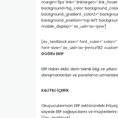
margin=’0px’ link=” linktarget=” link_hove
background=’bg_color’ background_color
background_gradient_color2=” background
background_position=’top left’ backgro
mobile_display=” av_uid=’av-rprw’]
[av_textblock size=” font_color=” color
font-size=” av_uid=’av-jnmczf82′ custo
DOĞRU EKİP
ERP Haber ekibi; derin teknik bilgi ve yı
danışmanlardan ve pazarlama uzmanların
KALİTELİ İÇERİK
Okuyucularımızın ERP sektöründeki ihtiyaçl
sayede ERP sağlayıcılarını ve müşterilerin
[/av_textblock]