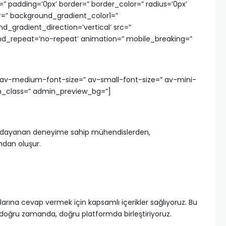
r=” padding=’0px’ border=” border_color=” radius=’0px’
=” background_gradient_color1=”
_gradient_direction=’vertical’ src=”
und_repeat=’no-repeat’ animation=” mobile_breaking=”
=” av-medium-font-size=” av-small-font-size=” av-mini-
m_class=” admin_preview_bg=”]
llara dayanan deneyime sahip mühendislerden,
dan oluşur.
arına cevap vermek için kapsamlı içerikler sağlıyoruz. Bu
i doğru zamanda, doğru platformda birleştiriyoruz.