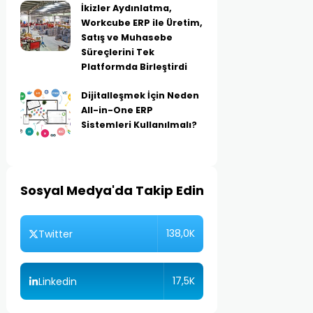
İkizler Aydınlatma,
Workcube ERP ile Üretim,
Satış ve Muhasebe
Süreçlerini Tek
Platformda Birleştirdi
Dijitalleşmek İçin Neden
All-in-One ERP
Sistemleri Kullanılmalı?
Sosyal Medya'da Takip Edin
138,0K
Twitter
17,5K
Linkedin