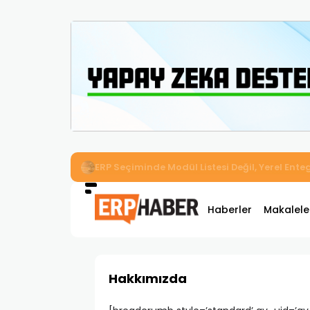
İkizler Aydınlatma, Workcube ERP ile Üretim,
Haberler
Makalele
Hakkımızda