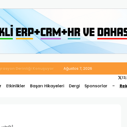
 Satış ve Muhasebe Süreçlerini Tek Platformda Birleştirdi
Ağustos 7, 2026
13
r
Etkinlikler
Başarı Hikayeleri
Dergi
Sponsorlar
–
Rek