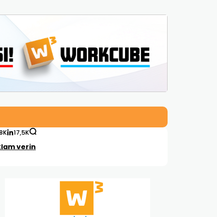
,8K
17,5K
lam verin