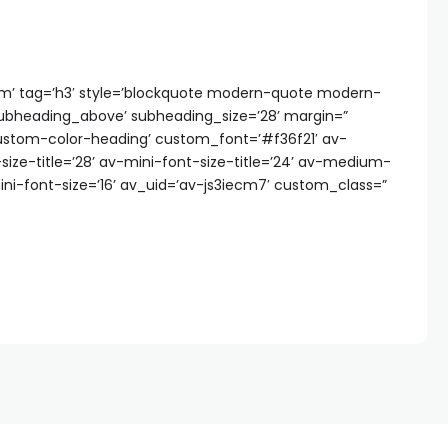
om
’ tag=’h3′ style=’blockquote modern-quote modern-
subheading_above’ subheading_size=’28’ margin=”
custom-color-heading’ custom_font=’#f36f21′ av-
ize-title=’28’ av-mini-font-size-title=’24’ av-medium-
ini-font-size=’16’ av_uid=’av-js3iecm7′ custom_class=”