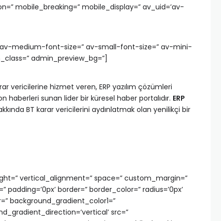
n=” mobile_breaking=” mobile_display=” av_uid=’av-
=” av-medium-font-size=” av-small-font-size=” av-mini-
m_class=” admin_preview_bg=”]
rar vericilerine hizmet veren, ERP yazılım çözümleri
 haberleri sunan lider bir küresel haber portalıdır.
ERP
kkında BT karar vericilerini aydınlatmak olan yenilikçi bir
ight=” vertical_alignment=” space=” custom_margin=”
r=” padding=’0px’ border=” border_color=” radius=’0px’
=” background_gradient_color1=”
_gradient_direction=’vertical’ src=”