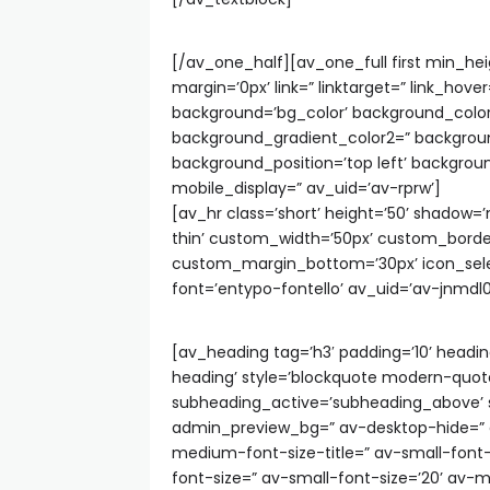
[/av_one_half][av_one_full first min_he
margin=’0px’ link=” linktarget=” link_hove
background=’bg_color’ background_color
background_gradient_color2=” background
background_position=’top left’ backgro
mobile_display=” av_uid=’av-rprw’]
[av_hr class=’short’ height=’50’ shadow
thin’ custom_width=’50px’ custom_bord
custom_margin_bottom=’30px’ icon_sele
font=’entypo-fontello’ av_uid=’av-jnmd
[av_heading tag=’h3′ padding=’10’ heading
heading’ style=’blockquote modern-quot
subheading_active=’subheading_above’ 
admin_preview_bg=” av-desktop-hide=” 
medium-font-size-title=” av-small-font-s
font-size=” av-small-font-size=’20’ av-m