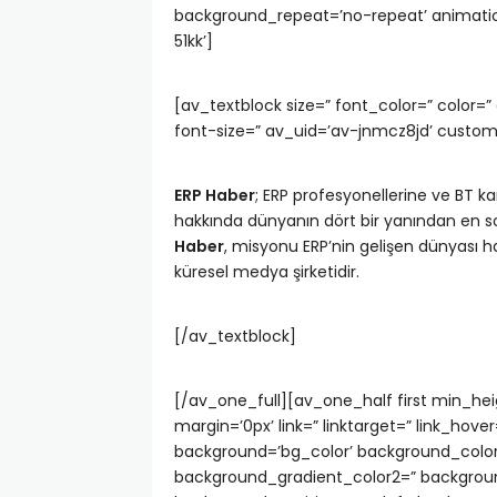
background_repeat=’no-repeat’ animatio
51kk’]
[av_textblock size=” font_color=” color
font-size=” av_uid=’av-jnmcz8jd’ custo
ERP Haber
; ERP profesyonellerine ve BT ka
hakkında dünyanın dört bir yanından en son
Haber
, misyonu ERP’nin gelişen dünyası ha
küresel medya şirketidir.
[/av_textblock]
[/av_one_full][av_one_half first min_he
margin=’0px’ link=” linktarget=” link_hove
background=’bg_color’ background_color
background_gradient_color2=” background