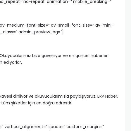
und_repeat=’no-repeat’ animation=” mobile_breaking=”
=” av-medium-font-size=” av-small-font-size=” av-mini-
m_class=” admin_preview_bg=”]
z. Okuyucularımız bize güveniyor ve en güncel haberleri
h ediyorlar.
kayesi dinliyor ve okuyucularımızla paylaşıyoruz. ERP Haber,
tüm şirketler için en doğru adrestir.
=” vertical_alignment=” space=” custom_margin=”