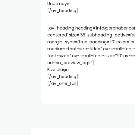
Unutmayın
[/av_heading]
[av_heading heading=’
info@erphaber.c
centered’ size=’55’ subheading_active=’
margin_sync=’true’ padding=’10’ color=’
medium-font-size-title=” av-small-font-s
font-size=” av-small-font-size=’20’ av-m
admin_preview_bg=”]
Bize Ulaşın
[/av_heading]
[/av_one_full]