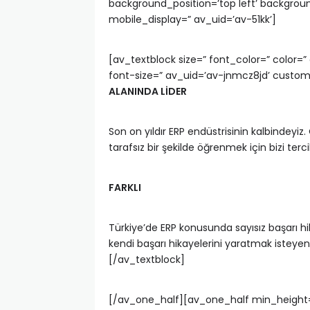
background_position=’top left’ backgro
mobile_display=” av_uid=’av-51kk’]
[av_textblock size=” font_color=” color
font-size=” av_uid=’av-jnmcz8jd’ custo
ALANINDA LİDER
Son on yıldır ERP endüstrisinin kalbindeyi
tarafsız bir şekilde öğrenmek için bizi terci
FARKLI
Türkiye’de ERP konusunda sayısız başarı hi
kendi başarı hikayelerini yaratmak isteyen 
[/av_textblock]
[/av_one_half][av_one_half min_height