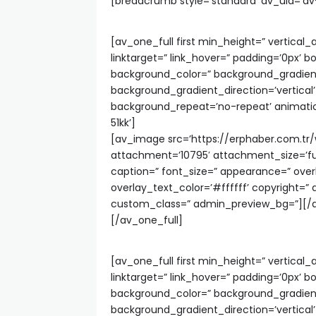
[breadcrumb style=’standard’ av_uid=’av
[av_one_full first min_height=” vertical
linktarget=” link_hover=” padding=’0px’ b
background_color=” background_gradient
background_gradient_direction=’vertical’
background_repeat=’no-repeat’ animatio
51kk’]
[av_image src=’https://erphaber.com.tr
attachment=’10795′ attachment_size=’full’ 
caption=” font_size=” appearance=” over
overlay_text_color=’#ffffff’ copyright=
custom_class=” admin_preview_bg=”][/
[/av_one_full]
[av_one_full first min_height=” vertical
linktarget=” link_hover=” padding=’0px’ b
background_color=” background_gradient
background_gradient_direction=’vertical’