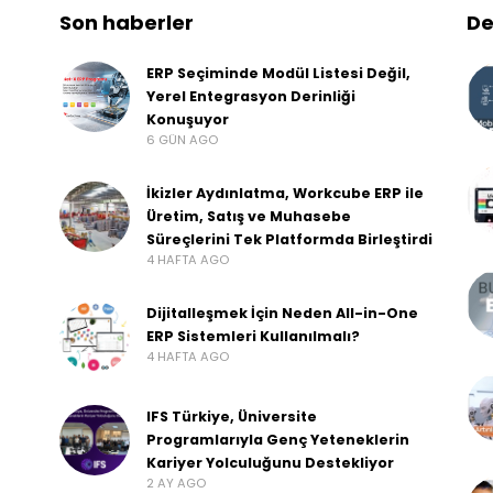
Son haberler
De
ERP Seçiminde Modül Listesi Değil,
Yerel Entegrasyon Derinliği
Konuşuyor
6 GÜN AGO
İkizler Aydınlatma, Workcube ERP ile
Üretim, Satış ve Muhasebe
Süreçlerini Tek Platformda Birleştirdi
4 HAFTA AGO
Dijitalleşmek İçin Neden All-in-One
ERP Sistemleri Kullanılmalı?
4 HAFTA AGO
IFS Türkiye, Üniversite
Programlarıyla Genç Yeteneklerin
Kariyer Yolculuğunu Destekliyor
2 AY AGO