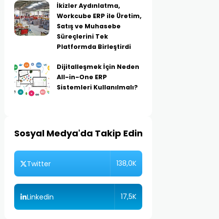
İkizler Aydınlatma,
Workcube ERP ile Üretim,
Satış ve Muhasebe
Süreçlerini Tek
Platformda Birleştirdi
Dijitalleşmek İçin Neden
All-in-One ERP
Sistemleri Kullanılmalı?
Sosyal Medya'da Takip Edin
138,0K
Twitter
17,5K
Linkedin