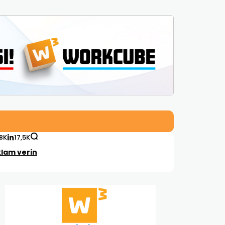
,8K
17,5K
lam verin