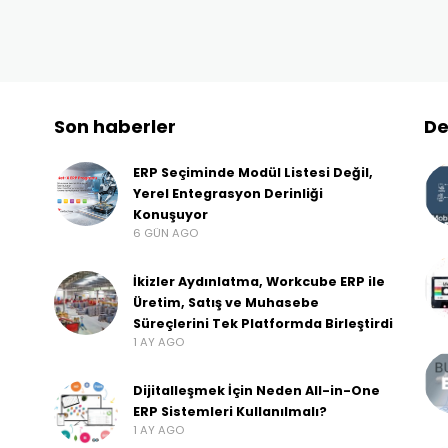
Son haberler
De
ERP Seçiminde Modül Listesi Değil,
Yerel Entegrasyon Derinliği
Konuşuyor
6 GÜN AGO
İkizler Aydınlatma, Workcube ERP ile
Üretim, Satış ve Muhasebe
Süreçlerini Tek Platformda Birleştirdi
1 AY AGO
Dijitalleşmek İçin Neden All-in-One
ERP Sistemleri Kullanılmalı?
1 AY AGO