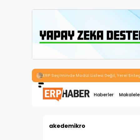
İkizler Aydınlatma, Workcube ERP ile Üretim,
Haberler
Makalele
akedemikro