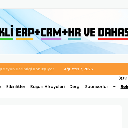
 Satış ve Muhasebe Süreçlerini Tek Platformda Birleştirdi
Ağustos 7, 2026
13
r
Etkinlikler
Başarı Hikayeleri
Dergi
Sponsorlar
–
Rek