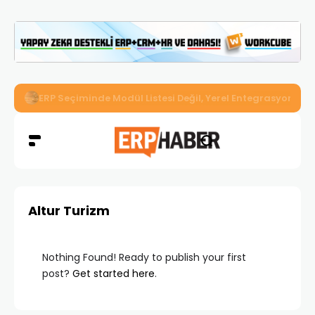
İkizler Aydınlatma, Workcube ERP ile Üretim, Satış ve Mu
Altur Turizm
Nothing Found! Ready to publish your first
post?
Get started here
.