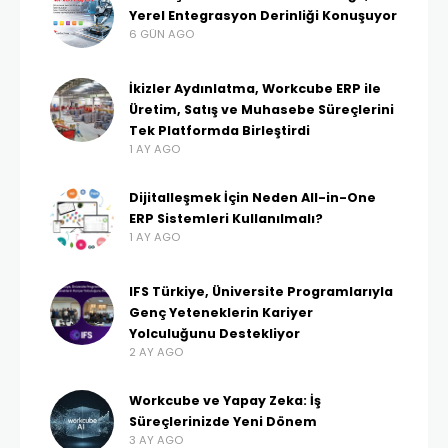
Yerel Entegrasyon Derinliği Konuşuyor
6 GÜN AGO
İkizler Aydınlatma, Workcube ERP ile
Üretim, Satış ve Muhasebe Süreçlerini
Tek Platformda Birleştirdi
1 AY AGO
Dijitalleşmek İçin Neden All-in-One
ERP Sistemleri Kullanılmalı?
1 AY AGO
IFS Türkiye, Üniversite Programlarıyla
Genç Yeteneklerin Kariyer
Yolculuğunu Destekliyor
2 AY AGO
Workcube ve Yapay Zeka: İş
Süreçlerinizde Yeni Dönem
3 AY AGO