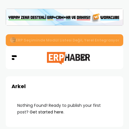
İkizler Aydınlatma, Workcube ERP ile Üretim, Satış ve Mu
Arkel
Nothing Found! Ready to publish your first
post?
Get started here
.