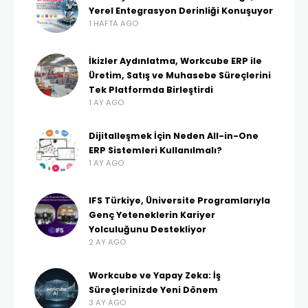
Yerel Entegrasyon Derinliği Konuşuyor
1 HAFTA AGO
İkizler Aydınlatma, Workcube ERP ile
Üretim, Satış ve Muhasebe Süreçlerini
Tek Platformda Birleştirdi
1 AY AGO
Dijitalleşmek İçin Neden All-in-One
ERP Sistemleri Kullanılmalı?
1 AY AGO
IFS Türkiye, Üniversite Programlarıyla
Genç Yeteneklerin Kariyer
Yolculuğunu Destekliyor
2 AY AGO
Workcube ve Yapay Zeka: İş
Süreçlerinizde Yeni Dönem
3 AY AGO