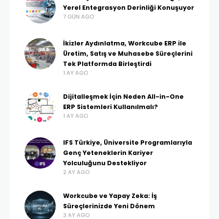
Yerel Entegrasyon Derinliği Konuşuyor
7 GÜN AGO
İkizler Aydınlatma, Workcube ERP ile
Üretim, Satış ve Muhasebe Süreçlerini
Tek Platformda Birleştirdi
1 AY AGO
Dijitalleşmek İçin Neden All-in-One
ERP Sistemleri Kullanılmalı?
1 AY AGO
IFS Türkiye, Üniversite Programlarıyla
Genç Yeteneklerin Kariyer
Yolculuğunu Destekliyor
2 AY AGO
Workcube ve Yapay Zeka: İş
Süreçlerinizde Yeni Dönem
3 AY AGO