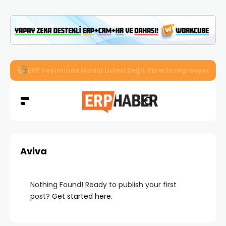
İkizler Aydınlatma, Workcube ERP ile Üretim, Satış ve Mu
Aviva
Nothing Found! Ready to publish your first
post?
Get started here
.