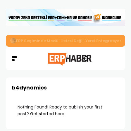
İkizler Aydınlatma, Workcube ERP ile Üretim, Satış ve Mu
b4dynamics
Nothing Found! Ready to publish your first
post?
Get started here
.