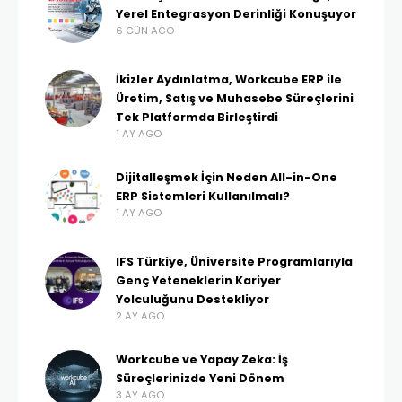
Yerel Entegrasyon Derinliği Konuşuyor
6 GÜN AGO
İkizler Aydınlatma, Workcube ERP ile
Üretim, Satış ve Muhasebe Süreçlerini
Tek Platformda Birleştirdi
1 AY AGO
Dijitalleşmek İçin Neden All-in-One
ERP Sistemleri Kullanılmalı?
1 AY AGO
IFS Türkiye, Üniversite Programlarıyla
Genç Yeteneklerin Kariyer
Yolculuğunu Destekliyor
2 AY AGO
Workcube ve Yapay Zeka: İş
Süreçlerinizde Yeni Dönem
3 AY AGO