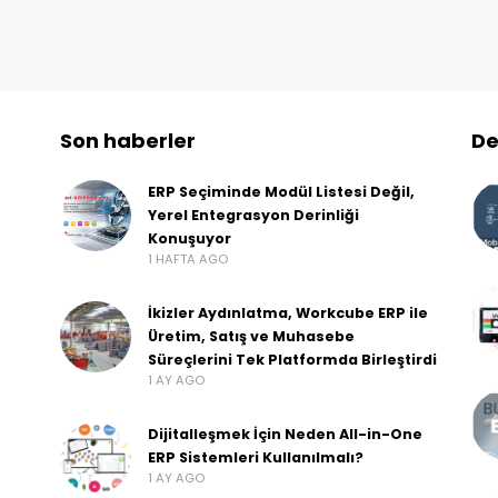
Son haberler
De
ERP Seçiminde Modül Listesi Değil,
Yerel Entegrasyon Derinliği
Konuşuyor
1 HAFTA AGO
İkizler Aydınlatma, Workcube ERP ile
Üretim, Satış ve Muhasebe
Süreçlerini Tek Platformda Birleştirdi
1 AY AGO
Dijitalleşmek İçin Neden All-in-One
ERP Sistemleri Kullanılmalı?
1 AY AGO