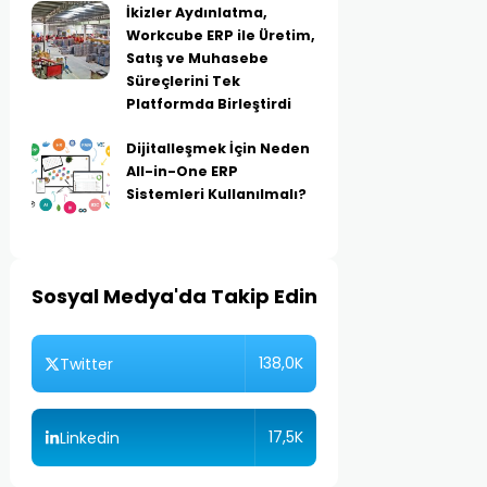
İkizler Aydınlatma,
Workcube ERP ile Üretim,
Satış ve Muhasebe
Süreçlerini Tek
Platformda Birleştirdi
Dijitalleşmek İçin Neden
All-in-One ERP
Sistemleri Kullanılmalı?
Sosyal Medya'da Takip Edin
138,0K
Twitter
17,5K
Linkedin