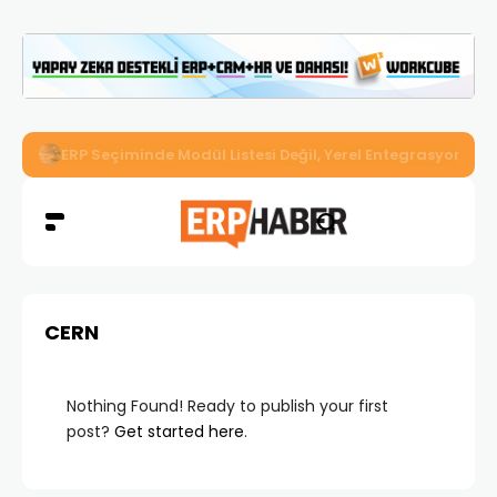
İkizler Aydınlatma, Workcube ERP ile Üretim, Satış ve Mu
CERN
Nothing Found! Ready to publish your first
post?
Get started here
.