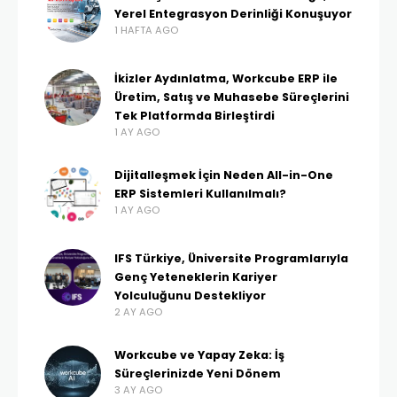
Yerel Entegrasyon Derinliği Konuşuyor
1 HAFTA AGO
İkizler Aydınlatma, Workcube ERP ile
Üretim, Satış ve Muhasebe Süreçlerini
Tek Platformda Birleştirdi
1 AY AGO
Dijitalleşmek İçin Neden All-in-One
ERP Sistemleri Kullanılmalı?
1 AY AGO
IFS Türkiye, Üniversite Programlarıyla
Genç Yeteneklerin Kariyer
Yolculuğunu Destekliyor
2 AY AGO
Workcube ve Yapay Zeka: İş
Süreçlerinizde Yeni Dönem
3 AY AGO