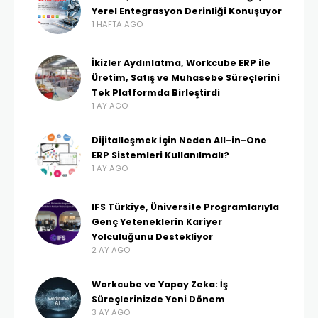
Yerel Entegrasyon Derinliği Konuşuyor
1 HAFTA AGO
İkizler Aydınlatma, Workcube ERP ile
Üretim, Satış ve Muhasebe Süreçlerini
Tek Platformda Birleştirdi
1 AY AGO
Dijitalleşmek İçin Neden All-in-One
ERP Sistemleri Kullanılmalı?
1 AY AGO
IFS Türkiye, Üniversite Programlarıyla
Genç Yeteneklerin Kariyer
Yolculuğunu Destekliyor
2 AY AGO
Workcube ve Yapay Zeka: İş
Süreçlerinizde Yeni Dönem
3 AY AGO