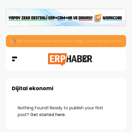
İkizler Aydınlatma, Workcube ERP ile Üretim, Satış ve Mu
Dijital ekonomi
Nothing Found! Ready to publish your first
post?
Get started here
.