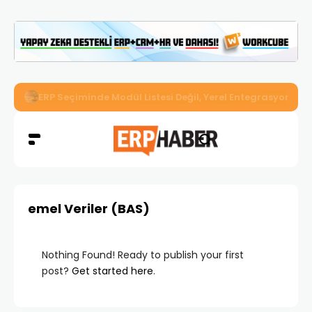
İkizler Aydınlatma, Workcube ERP ile Üretim, Satış ve Mu
emel Veriler (BAS)
Nothing Found! Ready to publish your first
post?
Get started here
.