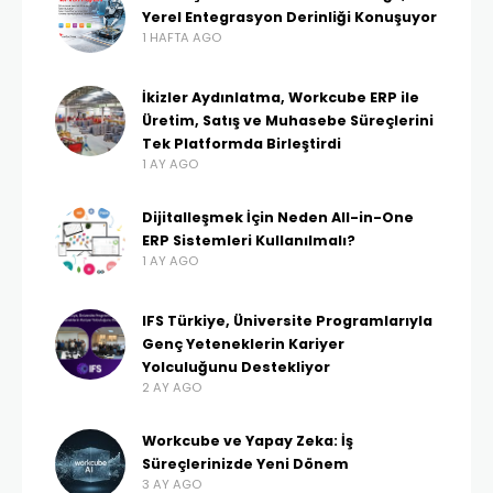
Yerel Entegrasyon Derinliği Konuşuyor
1 HAFTA AGO
İkizler Aydınlatma, Workcube ERP ile
Üretim, Satış ve Muhasebe Süreçlerini
Tek Platformda Birleştirdi
1 AY AGO
Dijitalleşmek İçin Neden All-in-One
ERP Sistemleri Kullanılmalı?
1 AY AGO
IFS Türkiye, Üniversite Programlarıyla
Genç Yeteneklerin Kariyer
Yolculuğunu Destekliyor
2 AY AGO
Workcube ve Yapay Zeka: İş
Süreçlerinizde Yeni Dönem
3 AY AGO