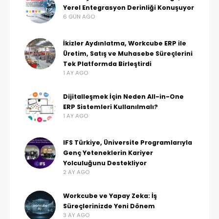
Yerel Entegrasyon Derinliği Konuşuyor
6 GÜN AGO
İkizler Aydınlatma, Workcube ERP ile
Üretim, Satış ve Muhasebe Süreçlerini
Tek Platformda Birleştirdi
1 AY AGO
Dijitalleşmek İçin Neden All-in-One
ERP Sistemleri Kullanılmalı?
1 AY AGO
IFS Türkiye, Üniversite Programlarıyla
Genç Yeteneklerin Kariyer
Yolculuğunu Destekliyor
2 AY AGO
Workcube ve Yapay Zeka: İş
Süreçlerinizde Yeni Dönem
3 AY AGO