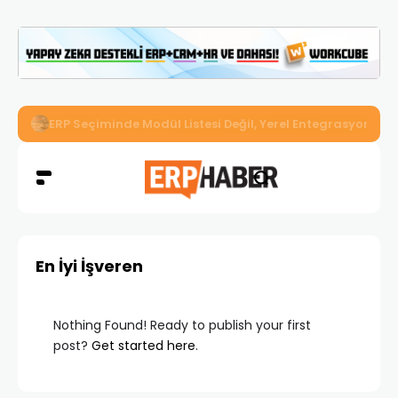
İkizler Aydınlatma, Workcube ERP ile Üretim, Satış ve Mu
En İyi İşveren
Nothing Found! Ready to publish your first
post?
Get started here
.