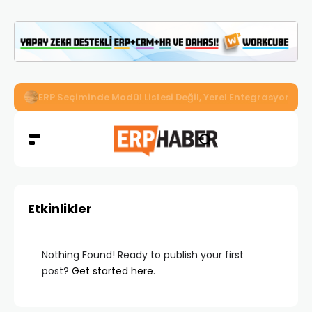
İkizler Aydınlatma, Workcube ERP ile Üretim, Satış ve Mu
Etkinlikler
Nothing Found! Ready to publish your first
post?
Get started here
.