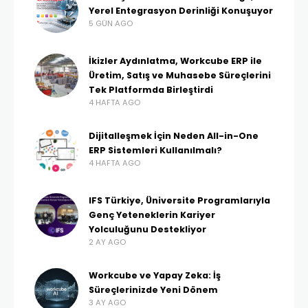
Yerel Entegrasyon Derinliği Konuşuyor
5 GÜN AGO
İkizler Aydınlatma, Workcube ERP ile
Üretim, Satış ve Muhasebe Süreçlerini
Tek Platformda Birleştirdi
4 HAFTA AGO
Dijitalleşmek İçin Neden All-in-One
ERP Sistemleri Kullanılmalı?
4 HAFTA AGO
IFS Türkiye, Üniversite Programlarıyla
Genç Yeteneklerin Kariyer
Yolculuğunu Destekliyor
2 AY AGO
Workcube ve Yapay Zeka: İş
Süreçlerinizde Yeni Dönem
3 AY AGO