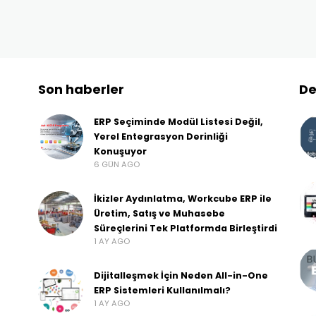
Son haberler
De
ERP Seçiminde Modül Listesi Değil,
Yerel Entegrasyon Derinliği
Konuşuyor
6 GÜN AGO
İkizler Aydınlatma, Workcube ERP ile
Üretim, Satış ve Muhasebe
Süreçlerini Tek Platformda Birleştirdi
1 AY AGO
Dijitalleşmek İçin Neden All-in-One
ERP Sistemleri Kullanılmalı?
1 AY AGO