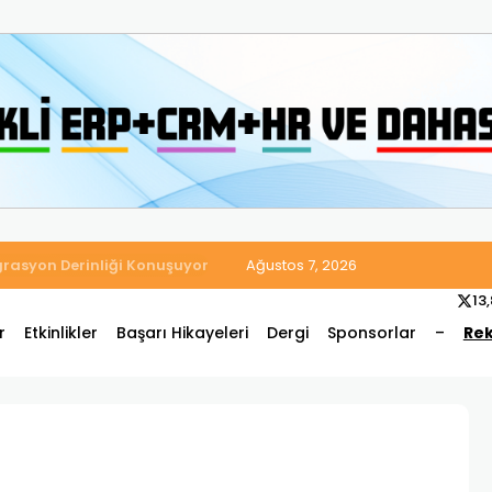
 Satış ve Muhasebe Süreçlerini Tek Platformda Birleştirdi
Ağustos 7, 2026
13
r
Etkinlikler
Başarı Hikayeleri
Dergi
Sponsorlar
–
Rek