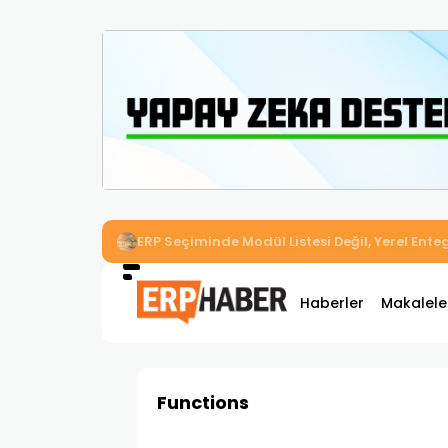
İkizler Aydınlatma, Workcube ERP ile Üretim,
Haberler
Makalele
Functions