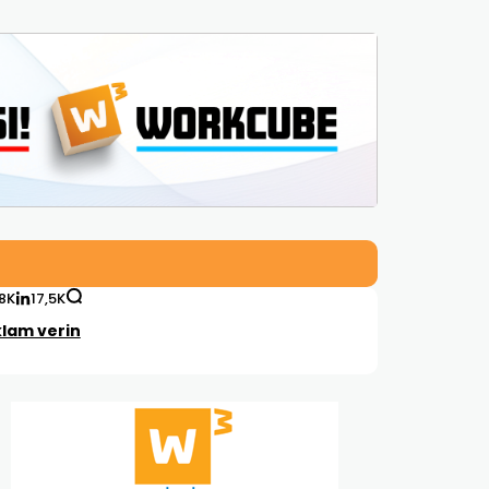
,8K
17,5K
lam verin