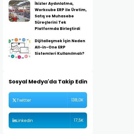
İkizler Aydınlatma,
Workcube ERP ile Üretim,
Satış ve Muhasebe
Süreçlerini Tek
Platformda Birleştirdi
Dijitalleşmek İçin Neden
All-in-One ERP
Sistemleri Kullanılmalı?
Sosyal Medya'da Takip Edin
138,0K
Twitter
17,5K
Linkedin