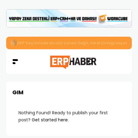
İkizler Aydınlatma, Workcube ERP ile Üretim, Satış ve Mu
GIM
Nothing Found! Ready to publish your first
post?
Get started here
.