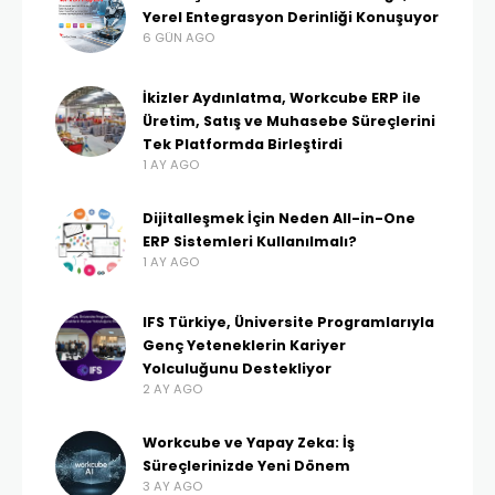
Yerel Entegrasyon Derinliği Konuşuyor
6 GÜN AGO
İkizler Aydınlatma, Workcube ERP ile
Üretim, Satış ve Muhasebe Süreçlerini
Tek Platformda Birleştirdi
1 AY AGO
Dijitalleşmek İçin Neden All-in-One
ERP Sistemleri Kullanılmalı?
1 AY AGO
IFS Türkiye, Üniversite Programlarıyla
Genç Yeteneklerin Kariyer
Yolculuğunu Destekliyor
2 AY AGO
Workcube ve Yapay Zeka: İş
Süreçlerinizde Yeni Dönem
3 AY AGO