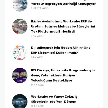
Yerel Entegrasyon Derinliği Konuşuyor
1 HAFTA AGO
İkizler Aydınlatma, Workcube ERP ile
Üretim, Satış ve Muhasebe Süreçlerini
Tek Platformda Birleştirdi
1 AY AGO
Dijitalleşmek İçin Neden All-in-One
ERP Sistemleri Kullanılmalı?
1 AY AGO
IFS Türkiye, Üniversite Programlarıyla
Genç Yeteneklerin Kariyer
Yolculuğunu Destekliyor
2 AY AGO
Workcube ve Yapay Zeka: İş
Süreçlerinizde Yeni Dönem
3 AY AGO