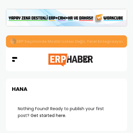
İkizler Aydınlatma, Workcube ERP ile Üretim, Satış ve Mu
HANA
Nothing Found! Ready to publish your first
post?
Get started here
.