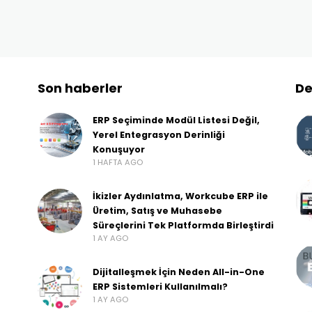
Son haberler
De
ERP Seçiminde Modül Listesi Değil,
Yerel Entegrasyon Derinliği
Konuşuyor
1 HAFTA AGO
İkizler Aydınlatma, Workcube ERP ile
Üretim, Satış ve Muhasebe
Süreçlerini Tek Platformda Birleştirdi
1 AY AGO
Dijitalleşmek İçin Neden All-in-One
ERP Sistemleri Kullanılmalı?
1 AY AGO