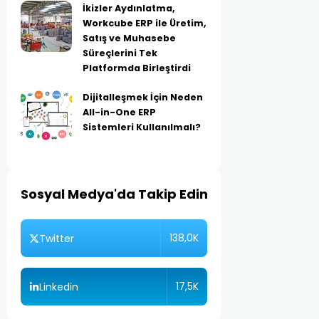
İkizler Aydınlatma,
Workcube ERP ile Üretim,
Satış ve Muhasebe
Süreçlerini Tek
Platformda Birleştirdi
Dijitalleşmek İçin Neden
All-in-One ERP
Sistemleri Kullanılmalı?
Sosyal Medya'da Takip Edin
138,0K
Twitter
17,5K
Linkedin