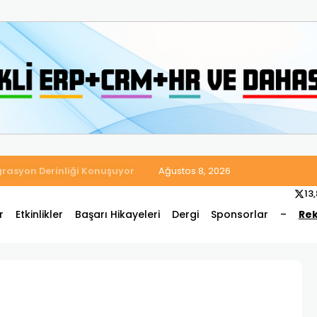
 Satış ve Muhasebe Süreçlerini Tek Platformda Birleştirdi
Ağustos 8, 2026
13
r
Etkinlikler
Başarı Hikayeleri
Dergi
Sponsorlar
–
Rek