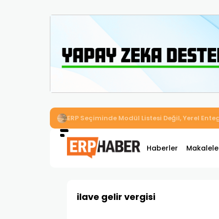
İkizler Aydınlatma, Workcube ERP ile Üretim,
Haberler
Makalele
ilave gelir vergisi