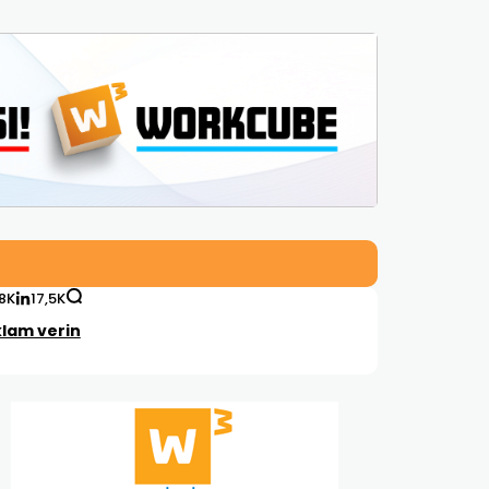
,8K
17,5K
lam verin