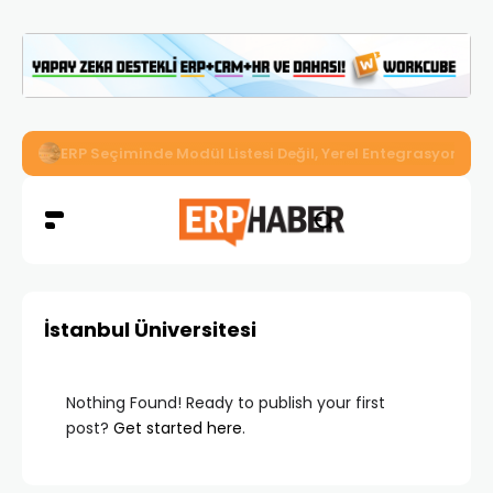
İkizler Aydınlatma, Workcube ERP ile Üretim, Satış ve Mu
İstanbul Üniversitesi
Nothing Found! Ready to publish your first
post?
Get started here
.