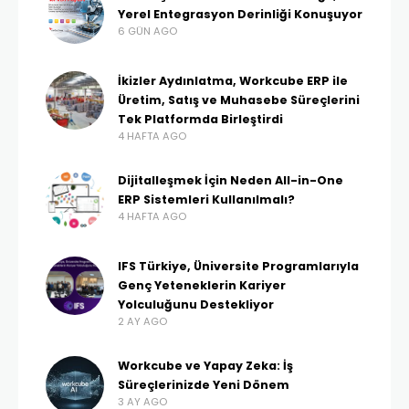
Yerel Entegrasyon Derinliği Konuşuyor
6 GÜN AGO
İkizler Aydınlatma, Workcube ERP ile
Üretim, Satış ve Muhasebe Süreçlerini
Tek Platformda Birleştirdi
4 HAFTA AGO
Dijitalleşmek İçin Neden All-in-One
ERP Sistemleri Kullanılmalı?
4 HAFTA AGO
IFS Türkiye, Üniversite Programlarıyla
Genç Yeteneklerin Kariyer
Yolculuğunu Destekliyor
2 AY AGO
Workcube ve Yapay Zeka: İş
Süreçlerinizde Yeni Dönem
3 AY AGO