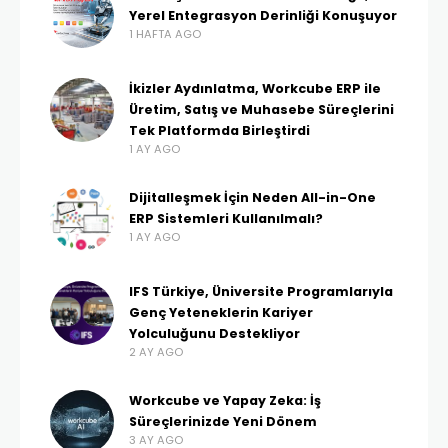
Yerel Entegrasyon Derinliği Konuşuyor
1 HAFTA AGO
İkizler Aydınlatma, Workcube ERP ile
Üretim, Satış ve Muhasebe Süreçlerini
Tek Platformda Birleştirdi
1 AY AGO
Dijitalleşmek İçin Neden All-in-One
ERP Sistemleri Kullanılmalı?
1 AY AGO
IFS Türkiye, Üniversite Programlarıyla
Genç Yeteneklerin Kariyer
Yolculuğunu Destekliyor
2 AY AGO
Workcube ve Yapay Zeka: İş
Süreçlerinizde Yeni Dönem
3 AY AGO