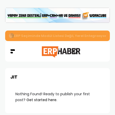
İkizler Aydınlatma, Workcube ERP ile Üretim, Satış ve Mu
JIT
Nothing Found! Ready to publish your first
post?
Get started here
.