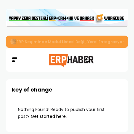
İkizler Aydınlatma, Workcube ERP ile Üretim, Satış ve Mu
key of change
Nothing Found! Ready to publish your first
post?
Get started here
.