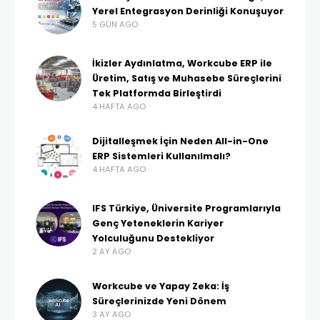
Yerel Entegrasyon Derinliği Konuşuyor
5 GÜN AGO
İkizler Aydınlatma, Workcube ERP ile
Üretim, Satış ve Muhasebe Süreçlerini
Tek Platformda Birleştirdi
4 HAFTA AGO
Dijitalleşmek İçin Neden All-in-One
ERP Sistemleri Kullanılmalı?
4 HAFTA AGO
IFS Türkiye, Üniversite Programlarıyla
Genç Yeteneklerin Kariyer
Yolculuğunu Destekliyor
2 AY AGO
Workcube ve Yapay Zeka: İş
Süreçlerinizde Yeni Dönem
3 AY AGO