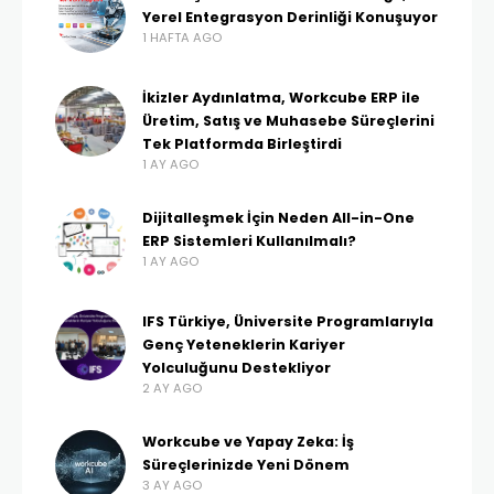
Yerel Entegrasyon Derinliği Konuşuyor
1 HAFTA AGO
İkizler Aydınlatma, Workcube ERP ile
Üretim, Satış ve Muhasebe Süreçlerini
Tek Platformda Birleştirdi
1 AY AGO
Dijitalleşmek İçin Neden All-in-One
ERP Sistemleri Kullanılmalı?
1 AY AGO
IFS Türkiye, Üniversite Programlarıyla
Genç Yeteneklerin Kariyer
Yolculuğunu Destekliyor
2 AY AGO
Workcube ve Yapay Zeka: İş
Süreçlerinizde Yeni Dönem
3 AY AGO