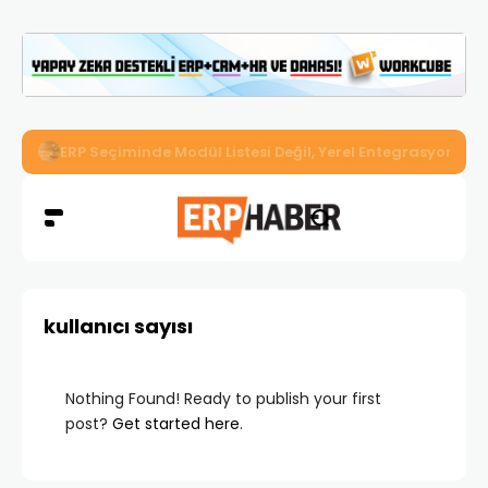
İkizler Aydınlatma, Workcube ERP ile Üretim, Satış ve Mu
kullanıcı sayısı
Nothing Found! Ready to publish your first
post?
Get started here
.