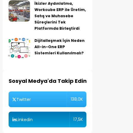
İkizler Aydınlatma,
Workcube ERP ile Üretim,
Satış ve Muhasebe
Süreçlerini Tek
Platformda Birleştirdi
Dijitalleşmek İçin Neden
All-in-One ERP
Sistemleri Kullanılmalı?
Sosyal Medya'da Takip Edin
138,0K
Twitter
17,5K
Linkedin