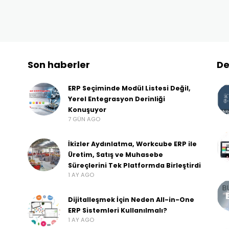
Son haberler
De
ERP Seçiminde Modül Listesi Değil,
Yerel Entegrasyon Derinliği
Konuşuyor
7 GÜN AGO
İkizler Aydınlatma, Workcube ERP ile
Üretim, Satış ve Muhasebe
Süreçlerini Tek Platformda Birleştirdi
1 AY AGO
Dijitalleşmek İçin Neden All-in-One
ERP Sistemleri Kullanılmalı?
1 AY AGO