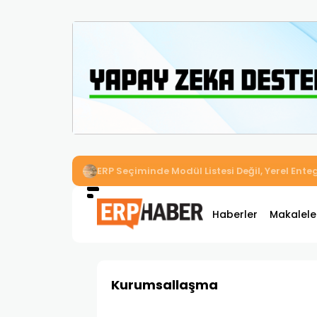
İkizler Aydınlatma, Workcube ERP ile Üretim,
Haberler
Makalele
Kurumsallaşma