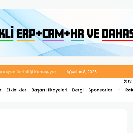
 Satış ve Muhasebe Süreçlerini Tek Platformda Birleştirdi
Ağustos 8, 2026
13
r
Etkinlikler
Başarı Hikayeleri
Dergi
Sponsorlar
–
Rek