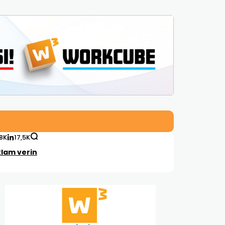
,8K
17,5K
lam verin