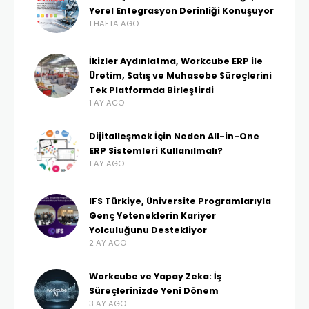
Yerel Entegrasyon Derinliği Konuşuyor
1 HAFTA AGO
İkizler Aydınlatma, Workcube ERP ile
Üretim, Satış ve Muhasebe Süreçlerini
Tek Platformda Birleştirdi
1 AY AGO
Dijitalleşmek İçin Neden All-in-One
ERP Sistemleri Kullanılmalı?
1 AY AGO
IFS Türkiye, Üniversite Programlarıyla
Genç Yeteneklerin Kariyer
Yolculuğunu Destekliyor
2 AY AGO
Workcube ve Yapay Zeka: İş
Süreçlerinizde Yeni Dönem
3 AY AGO