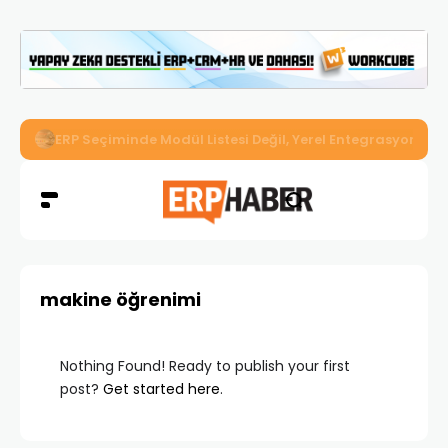
İkizler Aydınlatma, Workcube ERP ile Üretim, Satış ve Mu
makine öğrenimi
Nothing Found! Ready to publish your first
post?
Get started here
.