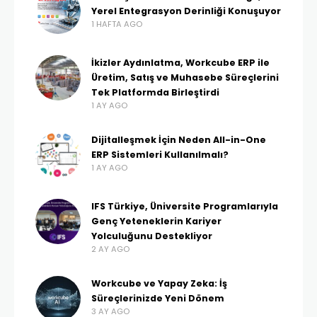
Yerel Entegrasyon Derinliği Konuşuyor
1 HAFTA AGO
İkizler Aydınlatma, Workcube ERP ile
Üretim, Satış ve Muhasebe Süreçlerini
Tek Platformda Birleştirdi
1 AY AGO
Dijitalleşmek İçin Neden All-in-One
ERP Sistemleri Kullanılmalı?
1 AY AGO
IFS Türkiye, Üniversite Programlarıyla
Genç Yeteneklerin Kariyer
Yolculuğunu Destekliyor
2 AY AGO
Workcube ve Yapay Zeka: İş
Süreçlerinizde Yeni Dönem
3 AY AGO