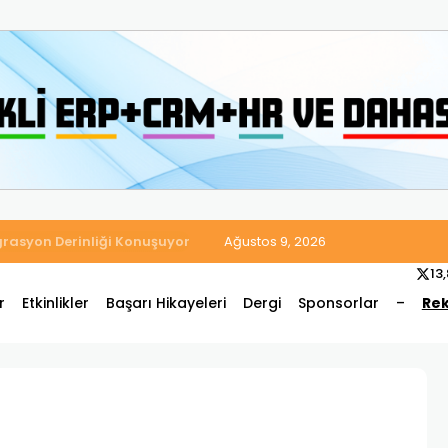
 Satış ve Muhasebe Süreçlerini Tek Platformda Birleştirdi
Ağustos 9, 2026
13
r
Etkinlikler
Başarı Hikayeleri
Dergi
Sponsorlar
–
Rek