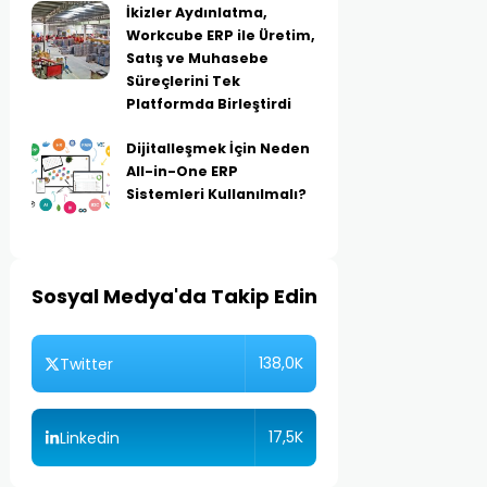
İkizler Aydınlatma,
Workcube ERP ile Üretim,
Satış ve Muhasebe
Süreçlerini Tek
Platformda Birleştirdi
Dijitalleşmek İçin Neden
All-in-One ERP
Sistemleri Kullanılmalı?
Sosyal Medya'da Takip Edin
138,0K
Twitter
17,5K
Linkedin