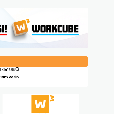
,8K
17,5K
lam verin