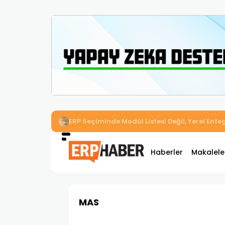
İkizler Aydınlatma, Workcube ERP ile Üretim,
Haberler
Makalele
MAS