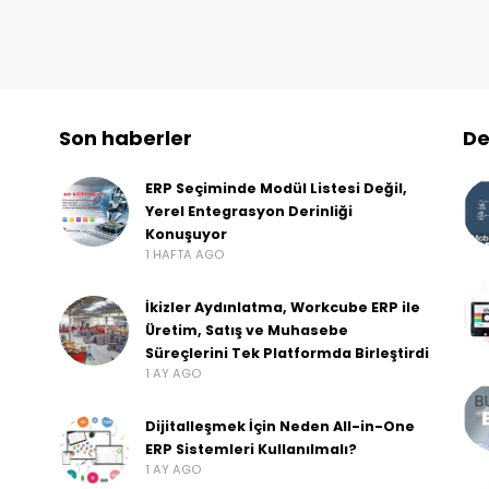
Son haberler
De
ERP Seçiminde Modül Listesi Değil,
Yerel Entegrasyon Derinliği
Konuşuyor
1 HAFTA AGO
İkizler Aydınlatma, Workcube ERP ile
Üretim, Satış ve Muhasebe
Süreçlerini Tek Platformda Birleştirdi
1 AY AGO
Dijitalleşmek İçin Neden All-in-One
ERP Sistemleri Kullanılmalı?
1 AY AGO