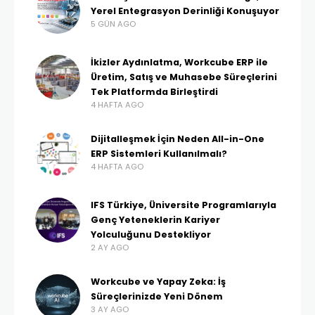
Yerel Entegrasyon Derinliği Konuşuyor
5 GÜN AGO
İkizler Aydınlatma, Workcube ERP ile
Üretim, Satış ve Muhasebe Süreçlerini
Tek Platformda Birleştirdi
4 HAFTA AGO
Dijitalleşmek İçin Neden All-in-One
ERP Sistemleri Kullanılmalı?
4 HAFTA AGO
IFS Türkiye, Üniversite Programlarıyla
Genç Yeteneklerin Kariyer
Yolculuğunu Destekliyor
2 AY AGO
Workcube ve Yapay Zeka: İş
Süreçlerinizde Yeni Dönem
3 AY AGO