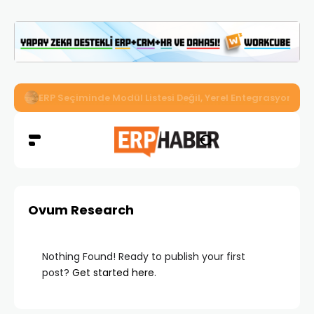
İkizler Aydınlatma, Workcube ERP ile Üretim, Satış ve Mu
Ovum Research
Nothing Found! Ready to publish your first
post?
Get started here
.