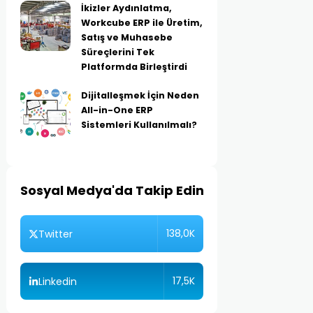
İkizler Aydınlatma,
Workcube ERP ile Üretim,
Satış ve Muhasebe
Süreçlerini Tek
Platformda Birleştirdi
Dijitalleşmek İçin Neden
All-in-One ERP
Sistemleri Kullanılmalı?
Sosyal Medya'da Takip Edin
138,0K
Twitter
17,5K
Linkedin