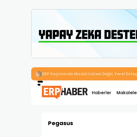
İkizler Aydınlatma, Workcube ERP ile Üretim,
Haberler
Makalele
Pegasus