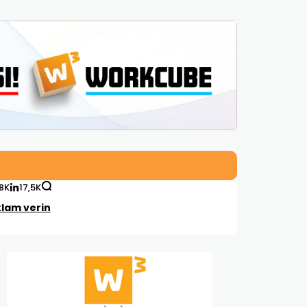
,8K
17,5K
lam verin