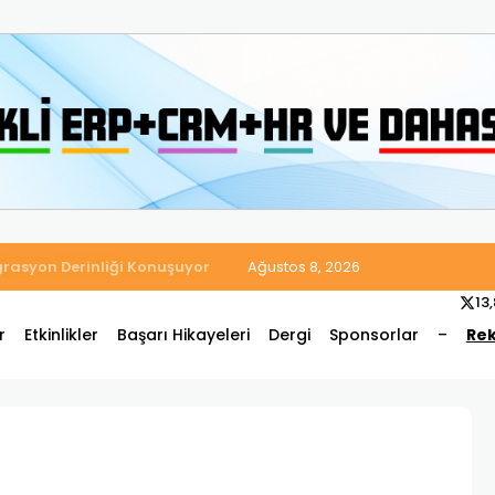
 Satış ve Muhasebe Süreçlerini Tek Platformda Birleştirdi
Ağustos 8, 2026
13
r
Etkinlikler
Başarı Hikayeleri
Dergi
Sponsorlar
–
Rek