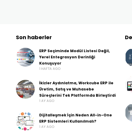
Son haberler
De
ERP Seçiminde Modül Listesi Değil,
Yerel Entegrasyon Derinliği
Konuşuyor
1 HAFTA AGO
İkizler Aydınlatma, Workcube ERP ile
Üretim, Satış ve Muhasebe
Süreçlerini Tek Platformda Birleştirdi
1 AY AGO
Dijitalleşmek İçin Neden All-in-One
ERP Sistemleri Kullanılmalı?
1 AY AGO