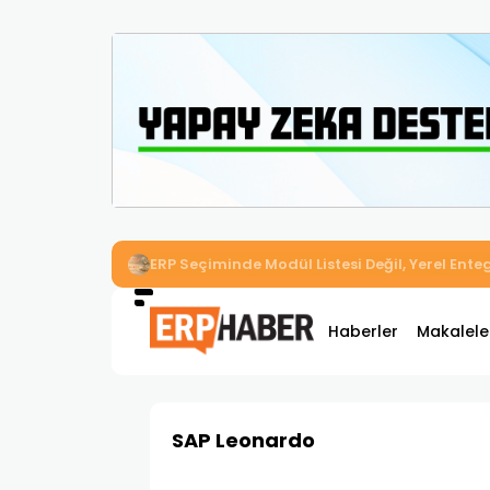
İkizler Aydınlatma, Workcube ERP ile Üretim,
Haberler
Makalele
SAP Leonardo