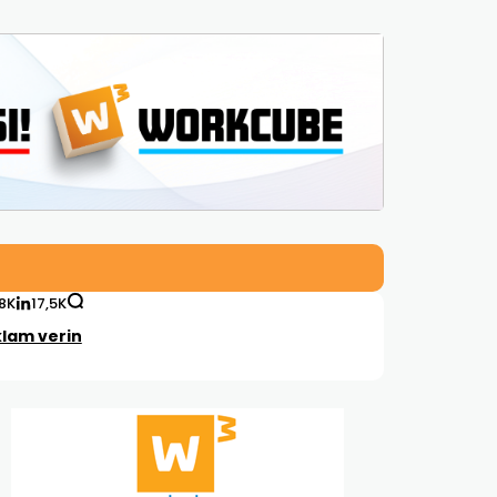
,8K
17,5K
lam verin