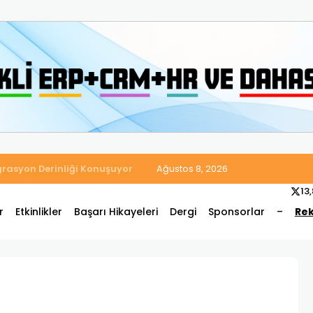
 Satış ve Muhasebe Süreçlerini Tek Platformda Birleştirdi
Ağustos 8, 2026
13
r
Etkinlikler
Başarı Hikayeleri
Dergi
Sponsorlar
–
Rek