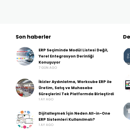
Son haberler
De
ERP Seçiminde Modül Listesi Değil,
Yerel Entegrasyon Derinliği
Konuşuyor
7 GÜN AGO
İkizler Aydınlatma, Workcube ERP ile
Üretim, Satış ve Muhasebe
Süreçlerini Tek Platformda Birleştirdi
1 AY AGO
Dijitalleşmek İçin Neden All-in-One
ERP Sistemleri Kullanılmalı?
1 AY AGO