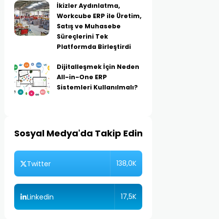
İkizler Aydınlatma,
Workcube ERP ile Üretim,
Satış ve Muhasebe
Süreçlerini Tek
Platformda Birleştirdi
Dijitalleşmek İçin Neden
All-in-One ERP
Sistemleri Kullanılmalı?
Sosyal Medya'da Takip Edin
138,0K
Twitter
17,5K
Linkedin