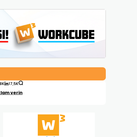
,8K
17,5K
lam verin