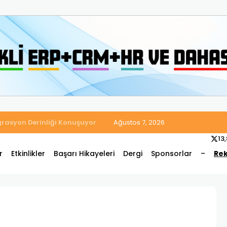
 Satış ve Muhasebe Süreçlerini Tek Platformda Birleştirdi
Ağustos 7, 2026
13
r
Etkinlikler
Başarı Hikayeleri
Dergi
Sponsorlar
–
Rek