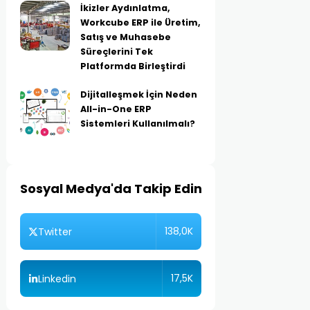
İkizler Aydınlatma,
Workcube ERP ile Üretim,
Satış ve Muhasebe
Süreçlerini Tek
Platformda Birleştirdi
Dijitalleşmek İçin Neden
All-in-One ERP
Sistemleri Kullanılmalı?
Sosyal Medya'da Takip Edin
138,0K
Twitter
17,5K
Linkedin