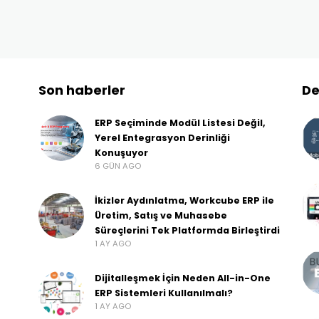
Son haberler
De
ERP Seçiminde Modül Listesi Değil,
Yerel Entegrasyon Derinliği
Konuşuyor
6 GÜN AGO
İkizler Aydınlatma, Workcube ERP ile
Üretim, Satış ve Muhasebe
Süreçlerini Tek Platformda Birleştirdi
1 AY AGO
Dijitalleşmek İçin Neden All-in-One
ERP Sistemleri Kullanılmalı?
1 AY AGO