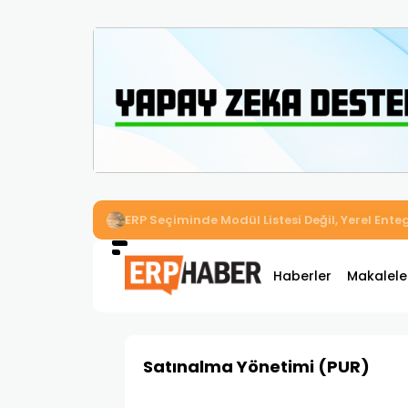
İkizler Aydınlatma, Workcube ERP ile Üretim,
Haberler
Makalele
Satınalma Yönetimi (PUR)