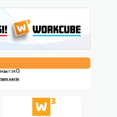
,8K
17,5K
lam verin