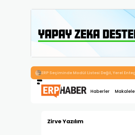
İkizler Aydınlatma, Workcube ERP ile Üretim,
Haberler
Makalele
Zirve Yazılım