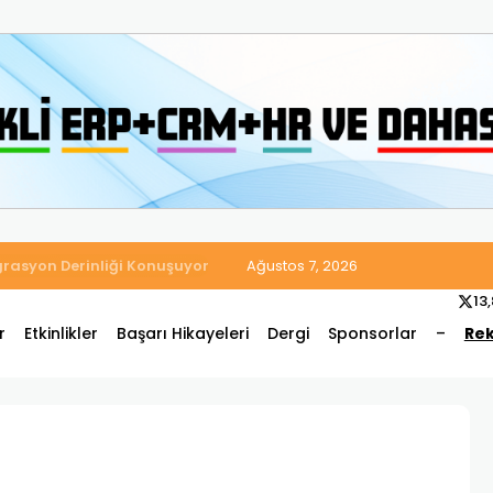
 Satış ve Muhasebe Süreçlerini Tek Platformda Birleştirdi
Ağustos 7, 2026
13
r
Etkinlikler
Başarı Hikayeleri
Dergi
Sponsorlar
–
Rek