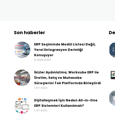
Son haberler
De
ERP Seçiminde Modül Listesi Değil,
Yerel Entegrasyon Derinliği
Konuşuyor
6 GÜN AGO
İkizler Aydınlatma, Workcube ERP ile
Üretim, Satış ve Muhasebe
Süreçlerini Tek Platformda Birleştirdi
1 AY AGO
Dijitalleşmek İçin Neden All-in-One
ERP Sistemleri Kullanılmalı?
1 AY AGO