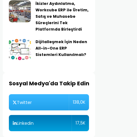
İkizler Aydınlatma,
Workcube ERP ile Üretim,
Satış ve Muhasebe
Süreçlerini Tek
Platformda Birleştirdi
Dijitalleşmek İçin Neden
All-in-One ERP
Sistemleri Kullanılmalı?
Sosyal Medya'da Takip Edin
138,0K
Twitter
17,5K
Linkedin