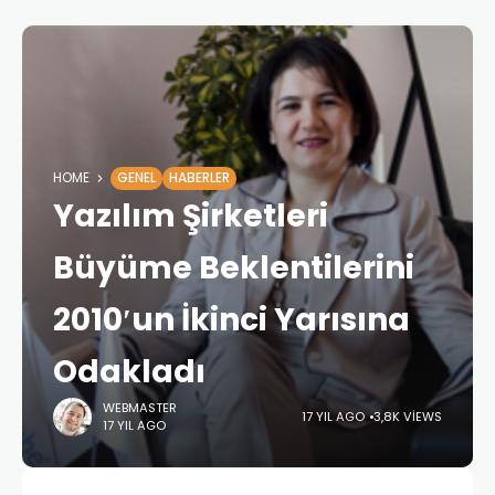
HOME
GENEL
HABERLER
Yazılım Şirketleri
Büyüme Beklentilerini
2010′un İkinci Yarısına
Odakladı
WEBMASTER
17 YIL AGO
3,8K VIEWS
17 YIL AGO