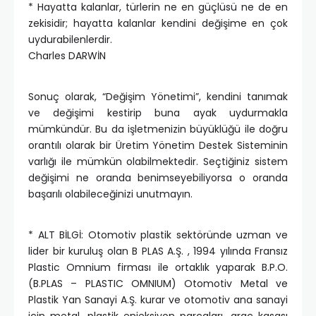
* Hayatta kalanlar, türlerin ne en güçlüsü ne de en
zekisidir; hayatta kalanlar kendini değişime en çok
uydurabilenlerdir.
Charles DARWİN
Sonuç olarak, “Değişim Yönetimi”, kendini tanımak
ve değişimi kestirip buna ayak uydurmakla
mümkündür. Bu da işletmenizin büyüklüğü ile doğru
orantılı olarak bir Üretim Yönetim Destek Sisteminin
varlığı ile mümkün olabilmektedir. Seçtiğiniz sistem
değişimi ne oranda benimseyebiliyorsa o oranda
başarılı olabileceğinizi unutmayın.
* ALT BİLGİ: Otomotiv plastik sektöründe uzman ve
lider bir kuruluş olan B PLAS A.Ş. , 1994 yılında Fransız
Plastic Omnium firması ile ortaklık yaparak B.P.O.
(B.PLAS – PLASTIC OMNIUM) Otomotiv Metal ve
Plastik Yan Sanayi A.Ş. kurar ve otomotiv ana sanayi
için metal, plastik enjeksiyon parçaları, araç kasası