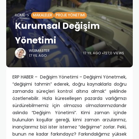
HOME
MAKALELER
PROJE YÖNETIMI
Kurumsal Değişim
Yönetimi
WEBMASTER
17 YIL AGO
727,0 VIEWS
17 YIL AGO
ERP HABER – Değişim Yönetimi – Değişimi Yönetmek,
“değişimi tahmin” ederek, doğru kaynaklarla doğru
zamanda süreçleri kontrol altına almak” şeklinde
özetlenebilir. Hızla küreselleşen pazarda varlığımızı
sürdürebilmemiz için olmazsa olmazlarımızdandır
aslında “Değişim Yönetimi”. Kimi zaman içinde
bulunulan koşullar gereği, kimi zaman arzularımız,
inançlarımız bizi ister istemez “değişime” zorlar. Peki,
bunun ne kadar farkındayız? Farkındalığımız yüksek