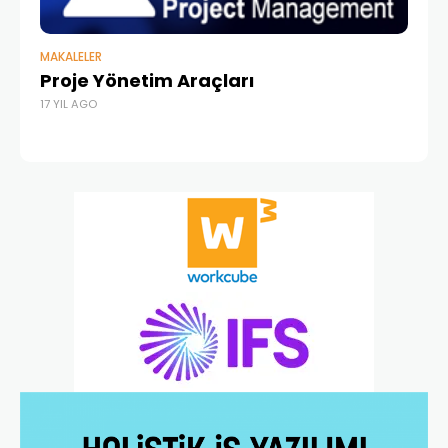
MAKALELER
IFS
Proje Yönetim Araçları
Ür
17 YIL AGO
IF
17 