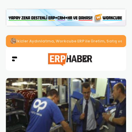
İkizler Aydınlatma, Workcube ERP ile Üretim, Satış ve Mu