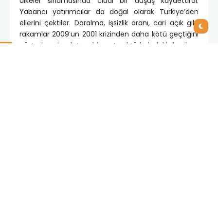
ülkeler sırlamasında ciddi bir düşüş kaydettirdi.
Yabancı yatırımcılar da doğal olarak Türkiye’den
ellerini çektiler. Daralma, işsizlik oranı, cari açık gibi
rakamlar 2009′un 2001 krizinden daha kötü geçtiğini
gösteriyor. İmalat ve hizmet sektörlerindeki daralma
%18′lere ulaştı. İş dünyasında ilk iş masraflar ve
yatırımlar kısıldı. İşçi çıkarmalar, maaş kesintileri, şube
kapanışları v.b. bir sürü önlem almak zorunda kalındı.
Doğal olarak bu süreç bilgi teknolojileri pazarını da
etkiledi.
ÖTV indirimi tüketici pazarında donanım satışında
belli bir hareketlenme sağladı. Var olan BT
yatırımlarını desteklemek için alınan hizmetlerde
önemli bir düşüş yaşanmadı ancak BT yatırımları
ciddi biçimde durduruldu. Yeni yatırımlar söz konusu
olduğunda faydasını görmek için belli bir sürece
ihtiyaç var. İş dünyasında yatırımların geri
dönüşümünü bekleme tahammülü sıfıra indi. Bu