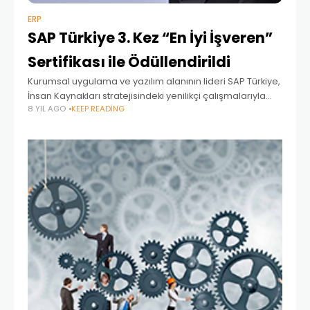
ERP
SAP Türkiye 3. Kez “En İyi İşveren”
Sertifikası ile Ödüllendirildi
Kurumsal uygulama ve yazılım alanının lideri SAP Türkiye,
İnsan Kaynakları stratejisindeki yenilikçi çalışmalarıyla
8 YIL AGO
KEEP READING
Top Employers Institute tarafından bu yıl da “En İyi
İşveren” sertifikası ile ödüllendirildi. AP Türkiye, Top
Employers