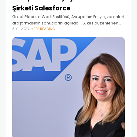
Şirketi Salesforce
Great Place to Work Enstitüsü, Avrupa’nın En İyi İşverenleri
araştırmasının sonuçlarını açıkladı. 16. kez düzenlenen
8 YIL AGO
KEEP READING
araştırmaya 19 ülkeden, 2.800 şirket katıldı. Araştırmada
toplam 1,6 milyon çalışan temsil edildi. Dünya çapında