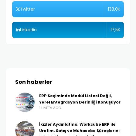
138,0K
Twitter
17,5K
Linkedin
Son haberler
ERP Seçiminde Modül Listesi Değil,
Yerel Entegrasyon Derinliği Konuşuyor
1 HAFTA AGO
İkizler Aydınlatma, Workcube ERP ile
Üretim, Satış ve Muhasebe Süreçlerini