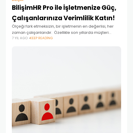
BilişimHR Pro ile İşletmenize Güç,
Çalışanlarınıza Verimlilik Katın!
Ölçeği fark etmeksizin, bir işletmenin en değerlisi, her
zaman çalışanlarıdır. Özellikle son yıllarda müşteri
7 YIL AGO
KEEP READING
deneyimi değerinin de artmasıyla, insan kaynakları
departmanının önemi, organizasyonlar tarafından daha
çok fark edilir hale geldi.