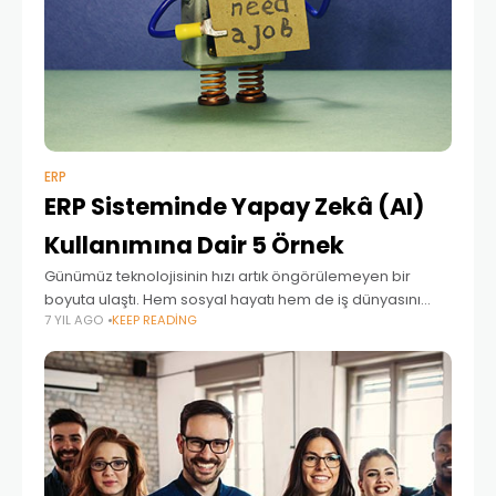
ERP
ERP Sisteminde Yapay Zekâ (AI)
Kullanımına Dair 5 Örnek
Günümüz teknolojisinin hızı artık öngörülemeyen bir
boyuta ulaştı. Hem sosyal hayatı hem de iş dünyasını
7 YIL AGO
KEEP READING
derinden etkileyen bu gelişmeler, doğru kullanıldığı
zaman büyük avantajlar sunabiliyor. Özellikle yapay zekâ
(AI), IoT