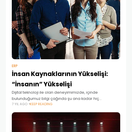
ERP
İnsan Kaynaklarının Yükselişi:
“İnsanın” Yükselişi
Dijital teknoloji ile olan deneyimimizde, içinde
bulunduğumuz bilgi çağında şu ana kadar hiç
7 YIL AGO
KEEP READING
deneyimlemediğimiz kadar büyük bir hızda
ustalaşıyoruz: bilgiye erişmek, onu üretmek ve kullanmak,
hızlı ve daha hızlı... Bilgiye erişimde