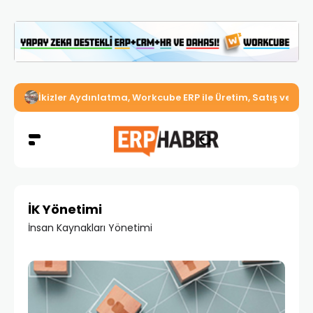
İkizler Aydınlatma, Workcube ERP ile Üretim, Satış ve Mu
İK Yönetimi
İnsan Kaynakları Yönetimi