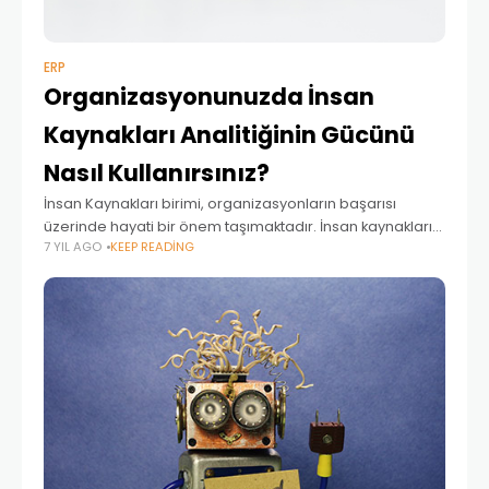
ERP
Organizasyonunuzda İnsan
Kaynakları Analitiğinin Gücünü
Nasıl Kullanırsınız?
İnsan Kaynakları birimi, organizasyonların başarısı
üzerinde hayati bir önem taşımaktadır. İnsan kaynakları
7 YIL AGO
KEEP READING
yönetiminin biçim değiştirdiği bugünlerde, İnsan
kaynakları analitiği işletmelere birçok avantaj sunuyor.
İnsan Kaynakları yönetimi elde ettiği sayısal somut