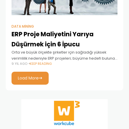
DATA MINING
ERP Proje Maliyetini Yarıya
Düşürmek için 6 İpucu
Orta ve büyük ölçekte şirketler için sağladığı yüksek
verimlilik nedeniyle ERP projeleri; büyüme hedefi bulunan
9 YIL AGO
KEEP READING
her türlü işletme için ideal bir tercih haline geliyor. Buna
karşın, ERP projeleri için belirlenen
Load More