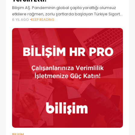
Bilişim AŞ. Pandeminin global çapta yarattığı olumsuz
etkilere rağmen, zorlu şartlarda başlayan Türkiye Sigorta
6 YIL AGO
KEEP READING
İnsan Kaynakları Yönetimi projesini başarıyla tamamladı.
Kamu sigorta şirketlerini çatısı altında birleştiren Türkiye
Sigorta’nın insan kaynakları
BILIŞIM