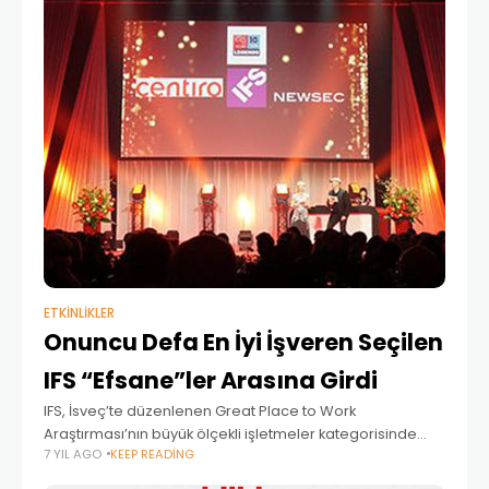
ETKINLIKLER
Onuncu Defa En İyi İşveren Seçilen
IFS “Efsane”ler Arasına Girdi
IFS, İsveç’te düzenlenen Great Place to Work
Araştırması’nın büyük ölçekli işletmeler kategorisinde
7 YIL AGO
KEEP READING
onuncu kez en iyi iş yeri seçildi ve listede “Efsane” statüsü
kazanan beş şirketten biri olmayı başardı. Global