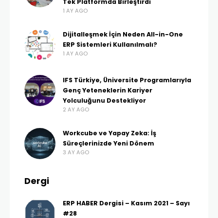
Tek Platformda Birleştirdi
1 AY AGO
Dijitalleşmek İçin Neden All-in-One
ERP Sistemleri Kullanılmalı?
1 AY AGO
IFS Türkiye, Üniversite Programlarıyla
Genç Yeteneklerin Kariyer
Yolculuğunu Destekliyor
2 AY AGO
Workcube ve Yapay Zeka: İş
Süreçlerinizde Yeni Dönem
3 AY AGO
Dergi
ERP HABER Dergisi – Kasım 2021 – Sayı
#28