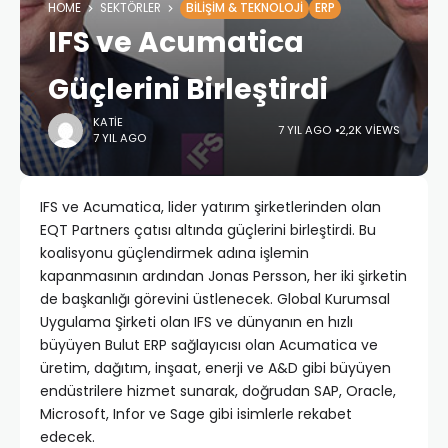
HOME
SEKTÖRLER
BILIŞIM & TEKNOLOJI
ERP
IFS ve Acumatica
Güçlerini Birleştirdi
KATIE
7 YIL AGO
2,2K VIEWS
7 YIL AGO
IFS ve Acumatica, lider yatırım şirketlerinden olan
EQT Partners çatısı altında güçlerini birleştirdi. Bu
koalisyonu güçlendirmek adına işlemin
kapanmasının ardından Jonas Persson, her iki şirketin
de başkanlığı görevini üstlenecek. Global Kurumsal
Uygulama Şirketi olan IFS ve dünyanın en hızlı
büyüyen Bulut ERP sağlayıcısı olan Acumatica ve
üretim, dağıtım, inşaat, enerji ve A&D gibi büyüyen
endüstrilere hizmet sunarak, doğrudan SAP, Oracle,
Microsoft, Infor ve Sage gibi isimlerle rekabet
edecek.