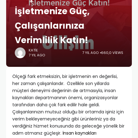
İşletmenize Güç,
Çalışanlarınıza
Verimlilik Katın!
KATIE
7 YIL AGO
660,0 VIEWS
7 YIL AGO
Ölçeği fark etmeksizin, bir işletmenin en değerlisi,
her zaman çalışanlarıdır. Özellikle son yıllarda
müşteri deneyimi değerinin de artmasıyla, insan
kaynakları departmanının önemi, organizasyonlar
tarafından daha çok fark edilir hale geldi.
Çalışanlarınızın mutsuz olduğu bir ortamda işiniz için
verim bekleyemeyeceğiniz gibi ürünleriniz ya da
verdiğiniz hizmet konusunda da geleceğe yönelik bir
adım atmanız güçleşir.
İnsan kaynakları