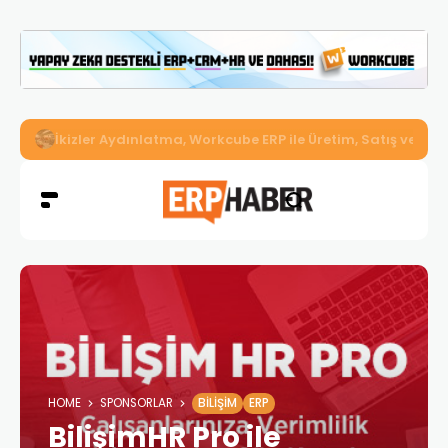
İkizler Aydınlatma, Workcube ERP ile Üretim, Satış ve Mu
HOME
SPONSORLAR
BILIŞIM
ERP
BilişimHR Pro ile