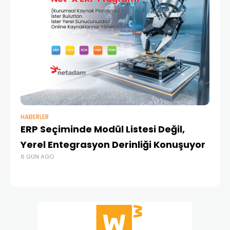
HABERLER
BAŞ
ERP Seçiminde Modül Listesi Değil,
İk
Yerel Entegrasyon Derinliği Konuşuyor
Ür
6 GÜN AGO
Te
1 A