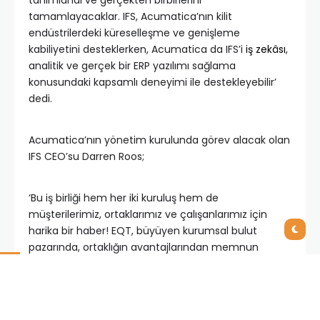
tamamlayacaklar. IFS, Acumatica’nın kilit
endüstrilerdeki küreselleşme ve genişleme
kabiliyetini desteklerken, Acumatica da IFS’i
iş zekâsı
,
analitik ve gerçek bir ERP yazılımı sağlama
konusundaki kapsamlı deneyimi ile destekleyebilir’
dedi.
Acumatica’nın yönetim kurulunda görev alacak olan
IFS CEO’su Darren Roos;
‘Bu iş birliği hem her iki kuruluş hem de
müşterilerimiz, ortaklarımız ve çalışanlarımız için
harika bir haber! EQT, büyüyen kurumsal bulut
pazarında, ortaklığın avantajlarından memnun
olacak iki işletmeyi bir araya getirdi. IFS ve
Acumatica, birbirlerinin kaynaklarından,
yeteneklerinden ve stratejilerinden faydalanırken,
aynı zamanda ticari faaliyetler ya da marka