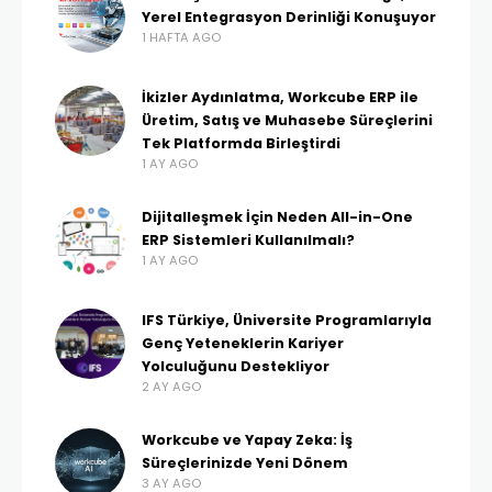
Yerel Entegrasyon Derinliği Konuşuyor
1 HAFTA AGO
İkizler Aydınlatma, Workcube ERP ile
Üretim, Satış ve Muhasebe Süreçlerini
Tek Platformda Birleştirdi
1 AY AGO
Dijitalleşmek İçin Neden All-in-One
ERP Sistemleri Kullanılmalı?
1 AY AGO
IFS Türkiye, Üniversite Programlarıyla
Genç Yeteneklerin Kariyer
Yolculuğunu Destekliyor
2 AY AGO
Workcube ve Yapay Zeka: İş
Süreçlerinizde Yeni Dönem
3 AY AGO