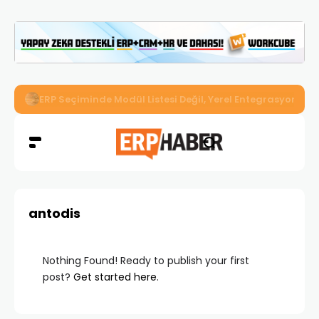
İkizler Aydınlatma, Workcube ERP ile Üretim, Satış ve Mu
antodis
Nothing Found! Ready to publish your first
post?
Get started here
.