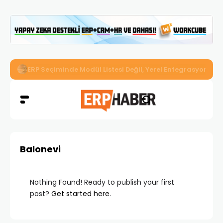
İkizler Aydınlatma, Workcube ERP ile Üretim, Satış ve Mu
Balonevi
Nothing Found! Ready to publish your first
post?
Get started here
.