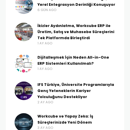
Yerel Entegrasyon Derinliği Konuşuyor
6 GÜN AGO
İkizler Aydınlatma, Workcube ERP ile
Üretim, Satış ve Muhasebe Süreçlerini
Tek Platformda Birleştirdi
1 AY AGO
Dijitalleşmek İçin Neden All-in-One
ERP Sistemleri Kullanılmalı?
1 AY AGO
IFS Türkiye, Üniversite Programlarıyla
Genç Yeteneklerin Kariyer
Yolculuğunu Destekliyor
2 AY AGO
Workcube ve Yapay Zeka: İş
Süreçlerinizde Yeni Dönem
3 AY AGO