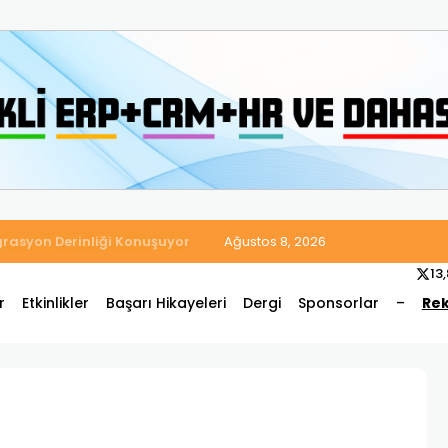
 Satış ve Muhasebe Süreçlerini Tek Platformda Birleştirdi
Ağustos 8, 2026
13
r
Etkinlikler
Başarı Hikayeleri
Dergi
Sponsorlar
–
Rek