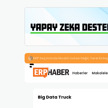
İkizler Aydınlatma, Workcube ERP ile Üretim,
Haberler
Makalele
Big Data Truck