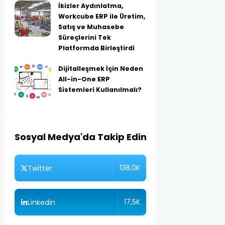
İkizler Aydınlatma,
Workcube ERP ile Üretim,
Satış ve Muhasebe
Süreçlerini Tek
Platformda Birleştirdi
Dijitalleşmek İçin Neden
All-in-One ERP
Sistemleri Kullanılmalı?
Sosyal Medya'da Takip Edin
138,0K
Twitter
17,5K
Linkedin