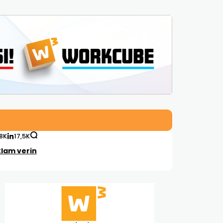
,8K
17,5K
lam verin