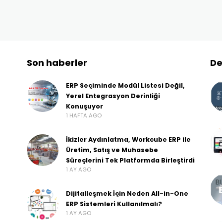
Son haberler
De
ERP Seçiminde Modül Listesi Değil,
Yerel Entegrasyon Derinliği
Konuşuyor
1 HAFTA AGO
İkizler Aydınlatma, Workcube ERP ile
Üretim, Satış ve Muhasebe
Süreçlerini Tek Platformda Birleştirdi
1 AY AGO
Dijitalleşmek İçin Neden All-in-One
ERP Sistemleri Kullanılmalı?
1 AY AGO