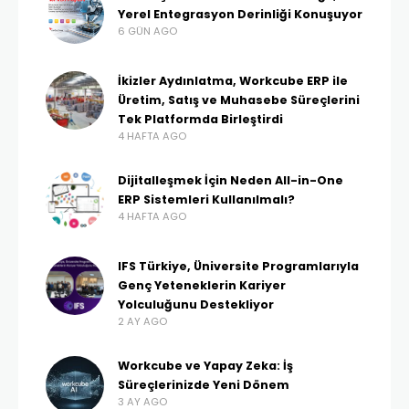
Yerel Entegrasyon Derinliği Konuşuyor
6 GÜN AGO
İkizler Aydınlatma, Workcube ERP ile
Üretim, Satış ve Muhasebe Süreçlerini
Tek Platformda Birleştirdi
4 HAFTA AGO
Dijitalleşmek İçin Neden All-in-One
ERP Sistemleri Kullanılmalı?
4 HAFTA AGO
IFS Türkiye, Üniversite Programlarıyla
Genç Yeteneklerin Kariyer
Yolculuğunu Destekliyor
2 AY AGO
Workcube ve Yapay Zeka: İş
Süreçlerinizde Yeni Dönem
3 AY AGO