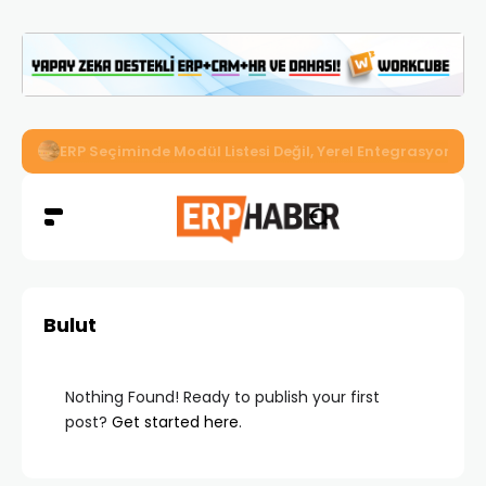
İkizler Aydınlatma, Workcube ERP ile Üretim, Satış ve Mu
Bulut
Nothing Found! Ready to publish your first
post?
Get started here
.