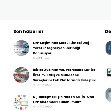
Son haberler
De
ERP Seçiminde Modül Listesi Değil,
Yerel Entegrasyon Derinliği
Konuşuyor
6 GÜN AGO
İkizler Aydınlatma, Workcube ERP ile
Üretim, Satış ve Muhasebe
Süreçlerini Tek Platformda Birleştirdi
4 HAFTA AGO
Dijitalleşmek İçin Neden All-in-One
ERP Sistemleri Kullanılmalı?
4 HAFTA AGO