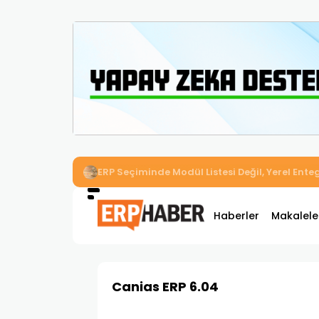
İkizler Aydınlatma, Workcube ERP ile Üretim,
Haberler
Makalele
Canias ERP 6.04