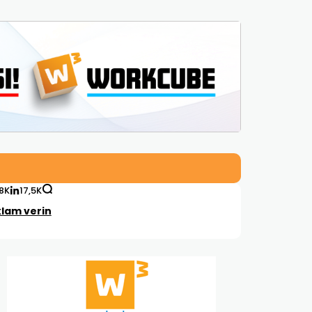
,8K
17,5K
lam verin