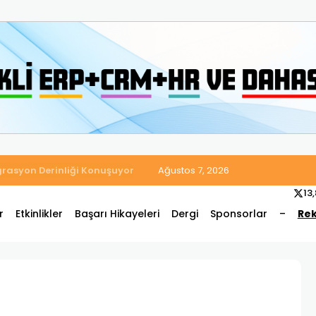
 Satış ve Muhasebe Süreçlerini Tek Platformda Birleştirdi
Ağustos 7, 2026
13
r
Etkinlikler
Başarı Hikayeleri
Dergi
Sponsorlar
–
Rek