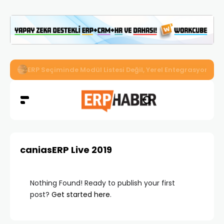
İkizler Aydınlatma, Workcube ERP ile Üretim, Satış ve Mu
caniasERP Live 2019
Nothing Found! Ready to publish your first
post?
Get started here
.