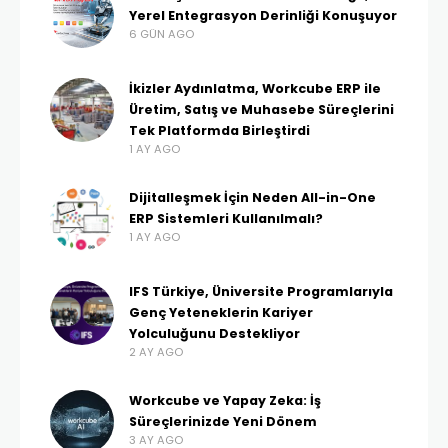
Yerel Entegrasyon Derinliği Konuşuyor
6 GÜN AGO
İkizler Aydınlatma, Workcube ERP ile
Üretim, Satış ve Muhasebe Süreçlerini
Tek Platformda Birleştirdi
1 AY AGO
Dijitalleşmek İçin Neden All-in-One
ERP Sistemleri Kullanılmalı?
1 AY AGO
IFS Türkiye, Üniversite Programlarıyla
Genç Yeteneklerin Kariyer
Yolculuğunu Destekliyor
2 AY AGO
Workcube ve Yapay Zeka: İş
Süreçlerinizde Yeni Dönem
3 AY AGO