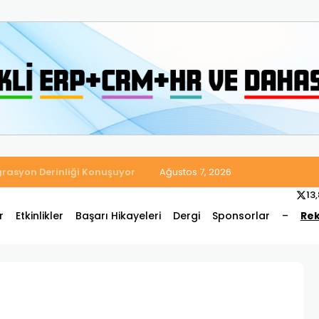
 Satış ve Muhasebe Süreçlerini Tek Platformda Birleştirdi
Ağustos 7, 2026
13
r
Etkinlikler
Başarı Hikayeleri
Dergi
Sponsorlar
–
Rek