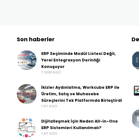
Son haberler
De
ERP Seçiminde Modül Listesi Değil,
Yerel Entegrasyon Derinliği
Konuşuyor
7 GÜN AGO
İkizler Aydınlatma, Workcube ERP ile
Üretim, Satış ve Muhasebe
Süreçlerini Tek Platformda Birleştirdi
1 AY AGO
Dijitalleşmek İçin Neden All-in-One
ERP Sistemleri Kullanılmalı?
1 AY AGO