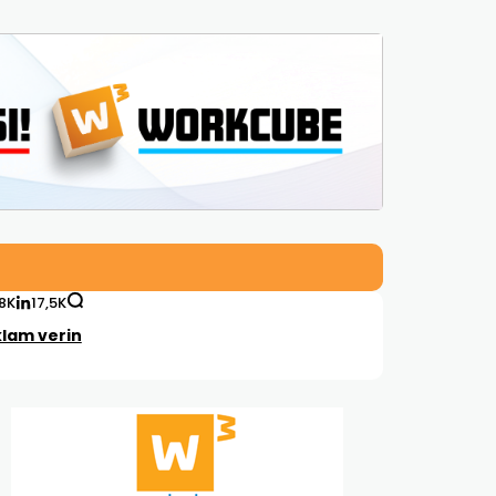
,8K
17,5K
lam verin