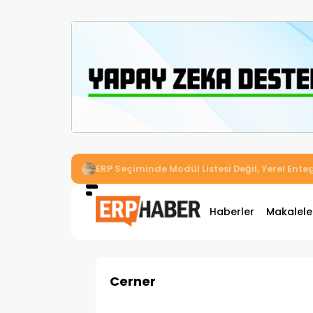
İkizler Aydınlatma, Workcube ERP ile Üretim,
Haberler
Makalele
Cerner