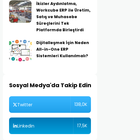
İkizler Aydınlatma,
Workcube ERP ile Üretim,
Satış ve Muhasebe
Süreçlerini Tek
Platformda Birleştirdi
Dijitalleşmek İçin Neden
All-in-One ERP
Sistemleri Kullanılmalı?
Sosyal Medya'da Takip Edin
138,0K
Twitter
17,5K
Linkedin