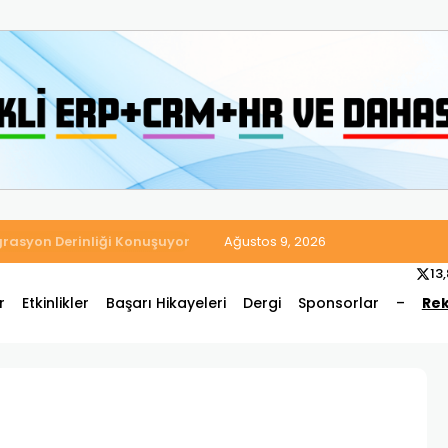
 Satış ve Muhasebe Süreçlerini Tek Platformda Birleştirdi
Ağustos 9, 2026
13
r
Etkinlikler
Başarı Hikayeleri
Dergi
Sponsorlar
–
Rek