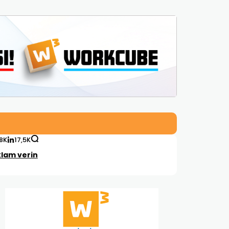
,8K
17,5K
lam verin