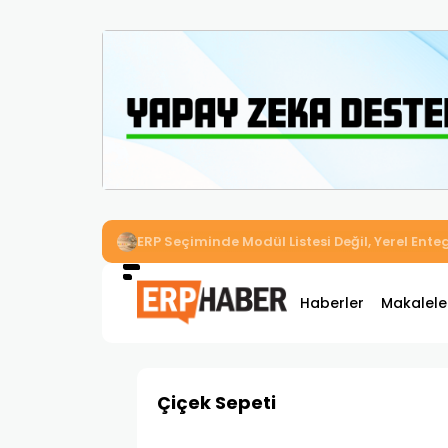
İkizler Aydınlatma, Workcube ERP ile Üretim,
Haberler
Makalele
Çiçek Sepeti