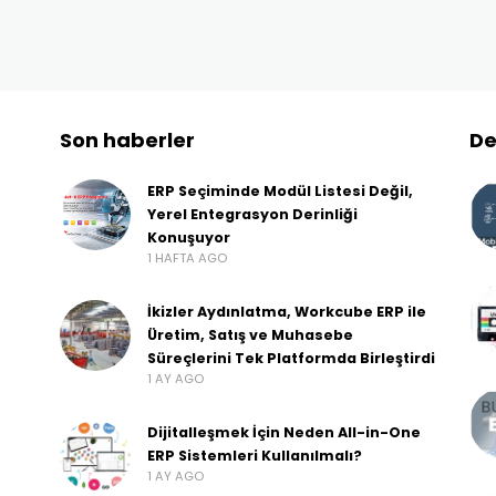
Son haberler
De
ERP Seçiminde Modül Listesi Değil,
Yerel Entegrasyon Derinliği
Konuşuyor
1 HAFTA AGO
İkizler Aydınlatma, Workcube ERP ile
Üretim, Satış ve Muhasebe
Süreçlerini Tek Platformda Birleştirdi
1 AY AGO
Dijitalleşmek İçin Neden All-in-One
ERP Sistemleri Kullanılmalı?
1 AY AGO