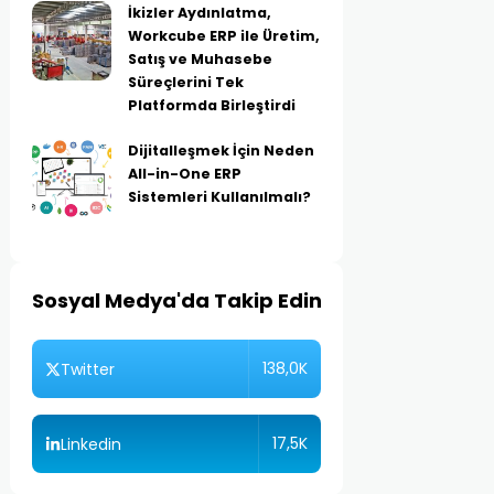
İkizler Aydınlatma,
Workcube ERP ile Üretim,
Satış ve Muhasebe
Süreçlerini Tek
Platformda Birleştirdi
Dijitalleşmek İçin Neden
All-in-One ERP
Sistemleri Kullanılmalı?
Sosyal Medya'da Takip Edin
138,0K
Twitter
17,5K
Linkedin