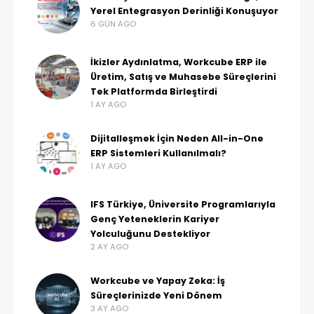
Yerel Entegrasyon Derinliği Konuşuyor
6 GÜN AGO
İkizler Aydınlatma, Workcube ERP ile
Üretim, Satış ve Muhasebe Süreçlerini
Tek Platformda Birleştirdi
1 AY AGO
Dijitalleşmek İçin Neden All-in-One
ERP Sistemleri Kullanılmalı?
1 AY AGO
IFS Türkiye, Üniversite Programlarıyla
Genç Yeteneklerin Kariyer
Yolculuğunu Destekliyor
2 AY AGO
Workcube ve Yapay Zeka: İş
Süreçlerinizde Yeni Dönem
3 AY AGO