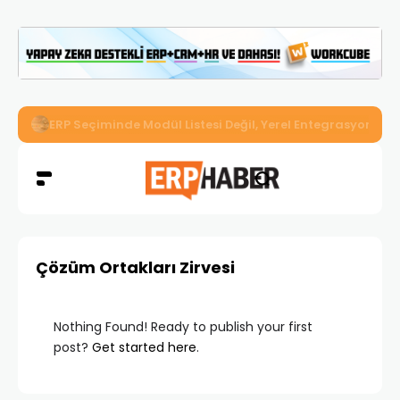
İkizler Aydınlatma, Workcube ERP ile Üretim, Satış ve Mu
Çözüm Ortakları Zirvesi
Nothing Found! Ready to publish your first
post?
Get started here
.