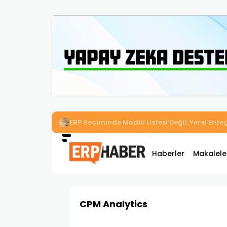
İkizler Aydınlatma, Workcube ERP ile Üretim,
Haberler
Makalele
CPM Analytics