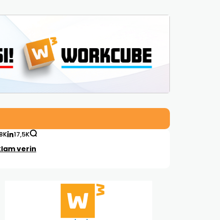
,8K
17,5K
lam verin