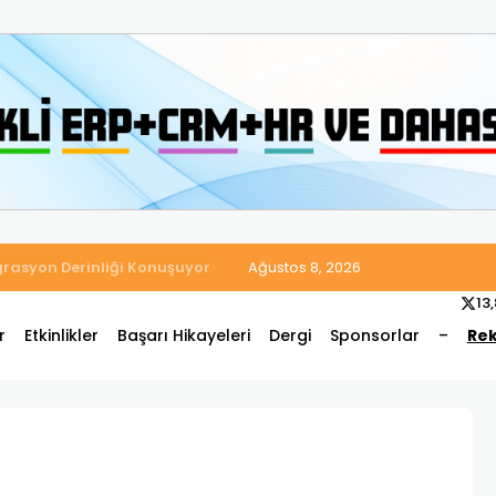
 Satış ve Muhasebe Süreçlerini Tek Platformda Birleştirdi
Ağustos 8, 2026
13
r
Etkinlikler
Başarı Hikayeleri
Dergi
Sponsorlar
–
Rek