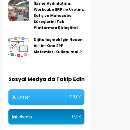
İkizler Aydınlatma,
Workcube ERP ile Üretim,
Satış ve Muhasebe
Süreçlerini Tek
Platformda Birleştirdi
Dijitalleşmek İçin Neden
All-in-One ERP
Sistemleri Kullanılmalı?
Sosyal Medya'da Takip Edin
138,0K
Twitter
17,5K
Linkedin