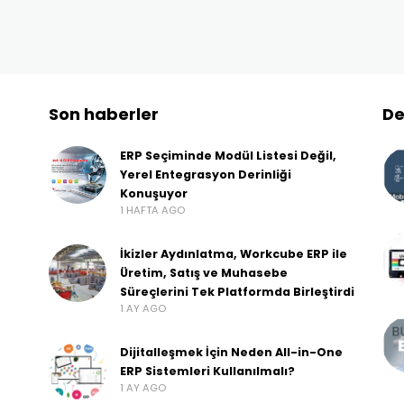
Son haberler
De
ERP Seçiminde Modül Listesi Değil,
Yerel Entegrasyon Derinliği
Konuşuyor
1 HAFTA AGO
İkizler Aydınlatma, Workcube ERP ile
Üretim, Satış ve Muhasebe
Süreçlerini Tek Platformda Birleştirdi
1 AY AGO
Dijitalleşmek İçin Neden All-in-One
ERP Sistemleri Kullanılmalı?
1 AY AGO