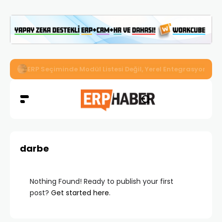
İkizler Aydınlatma, Workcube ERP ile Üretim, Satış ve Mu
darbe
Nothing Found! Ready to publish your first
post?
Get started here
.