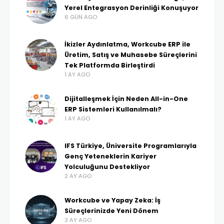
Yerel Entegrasyon Derinliği Konuşuyor
6 GÜN AGO
İkizler Aydınlatma, Workcube ERP ile
Üretim, Satış ve Muhasebe Süreçlerini
Tek Platformda Birleştirdi
1 AY AGO
Dijitalleşmek İçin Neden All-in-One
ERP Sistemleri Kullanılmalı?
1 AY AGO
IFS Türkiye, Üniversite Programlarıyla
Genç Yeteneklerin Kariyer
Yolculuğunu Destekliyor
2 AY AGO
Workcube ve Yapay Zeka: İş
Süreçlerinizde Yeni Dönem
3 AY AGO