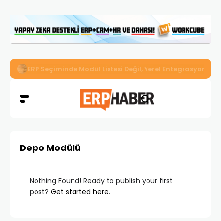
İkizler Aydınlatma, Workcube ERP ile Üretim, Satış ve Mu
Depo Modülü
Nothing Found! Ready to publish your first
post?
Get started here
.