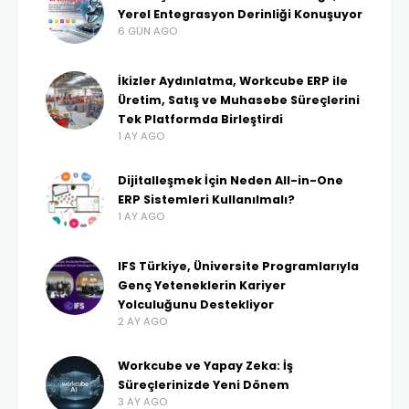
Yerel Entegrasyon Derinliği Konuşuyor
6 GÜN AGO
İkizler Aydınlatma, Workcube ERP ile
Üretim, Satış ve Muhasebe Süreçlerini
Tek Platformda Birleştirdi
1 AY AGO
Dijitalleşmek İçin Neden All-in-One
ERP Sistemleri Kullanılmalı?
1 AY AGO
IFS Türkiye, Üniversite Programlarıyla
Genç Yeteneklerin Kariyer
Yolculuğunu Destekliyor
2 AY AGO
Workcube ve Yapay Zeka: İş
Süreçlerinizde Yeni Dönem
3 AY AGO