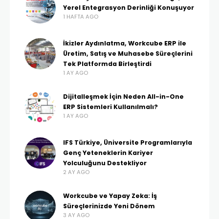
Yerel Entegrasyon Derinliği Konuşuyor
1 HAFTA AGO
İkizler Aydınlatma, Workcube ERP ile
Üretim, Satış ve Muhasebe Süreçlerini
Tek Platformda Birleştirdi
1 AY AGO
Dijitalleşmek İçin Neden All-in-One
ERP Sistemleri Kullanılmalı?
1 AY AGO
IFS Türkiye, Üniversite Programlarıyla
Genç Yeteneklerin Kariyer
Yolculuğunu Destekliyor
2 AY AGO
Workcube ve Yapay Zeka: İş
Süreçlerinizde Yeni Dönem
3 AY AGO