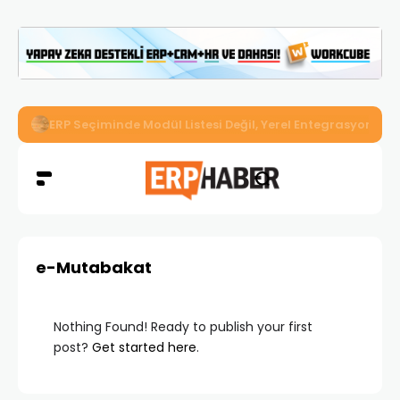
İkizler Aydınlatma, Workcube ERP ile Üretim, Satış ve Mu
e-Mutabakat
Nothing Found! Ready to publish your first
post?
Get started here
.