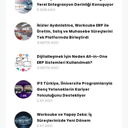
Yerel Entegrasyon Derinliği Konuşuyor
5 GÜN AGO
İkizler Aydınlatma, Workcube ERP ile
Üretim, Satış ve Muhasebe Süreçlerini
Tek Platformda Birleştirdi
4 HAFTA AGO
Dijitalleşmek İçin Neden All-in-One
ERP Sistemleri Kullanılmalı?
4 HAFTA AGO
IFS Türkiye, Üniversite Programlarıyla
Genç Yeteneklerin Kariyer
Yolculuğunu Destekliyor
2 AY AGO
Workcube ve Yapay Zeka: İş
Süreçlerinizde Yeni Dönem
3 AY AGO