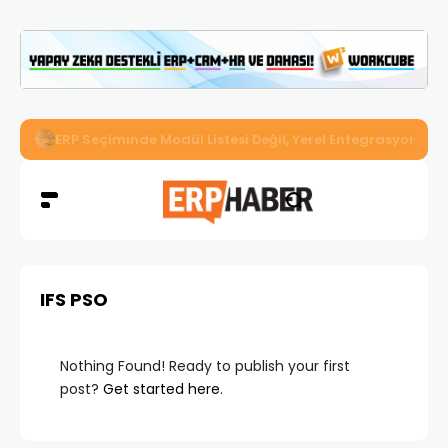
İkizler Aydınlatma, Workcube ERP ile Üretim, Satış ve Mu
IFS PSO
Nothing Found! Ready to publish your first
post?
Get started here
.