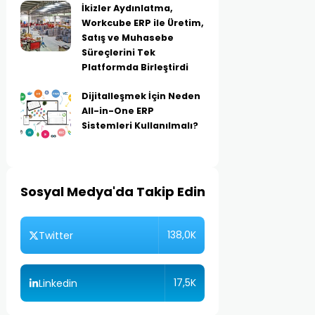
İkizler Aydınlatma,
Workcube ERP ile Üretim,
Satış ve Muhasebe
Süreçlerini Tek
Platformda Birleştirdi
Dijitalleşmek İçin Neden
All-in-One ERP
Sistemleri Kullanılmalı?
Sosyal Medya'da Takip Edin
138,0K
Twitter
17,5K
Linkedin