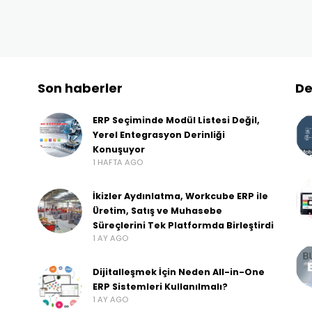
Son haberler
De
ERP Seçiminde Modül Listesi Değil,
Yerel Entegrasyon Derinliği
Konuşuyor
1 HAFTA AGO
İkizler Aydınlatma, Workcube ERP ile
Üretim, Satış ve Muhasebe
Süreçlerini Tek Platformda Birleştirdi
1 AY AGO
Dijitalleşmek İçin Neden All-in-One
ERP Sistemleri Kullanılmalı?
1 AY AGO