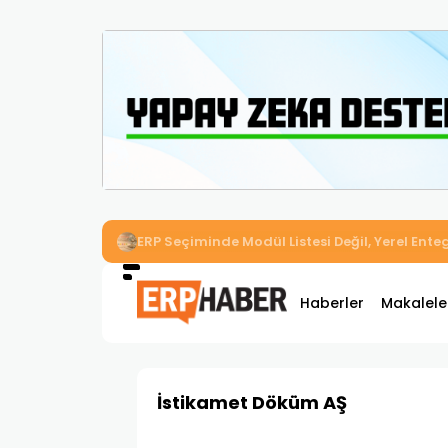
İkizler Aydınlatma, Workcube ERP ile Üretim,
Haberler
Makalele
İstikamet Döküm AŞ