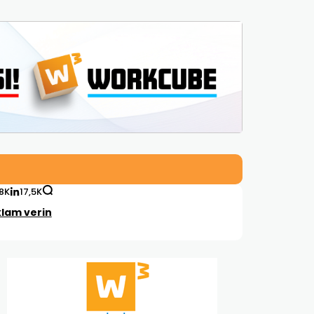
,8K
17,5K
lam verin