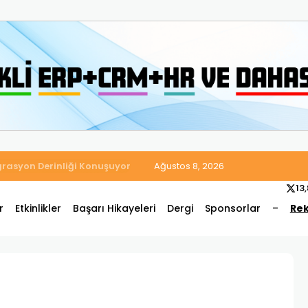
 Satış ve Muhasebe Süreçlerini Tek Platformda Birleştirdi
Ağustos 8, 2026
13
r
Etkinlikler
Başarı Hikayeleri
Dergi
Sponsorlar
–
Rek