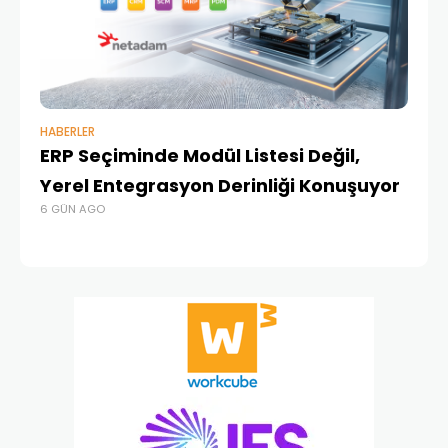
HABERLER
BAŞ
ERP Seçiminde Modül Listesi Değil,
İk
Yerel Entegrasyon Derinliği Konuşuyor
Ür
6 GÜN AGO
Te
4 