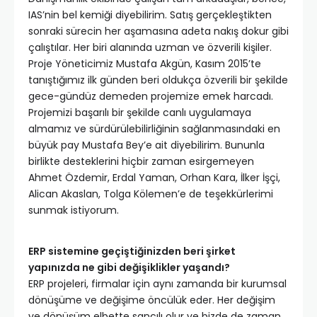
IAS’nin bel kemiği diyebilirim. Satış gerçekleştikten
sonraki sürecin her aşamasına adeta nakış dokur gibi
çalıştılar. Her biri alanında uzman ve özverili kişiler.
Proje Yöneticimiz Mustafa Akgün, Kasım 2015’te
tanıştığımız ilk günden beri oldukça özverili bir şekilde
gece-gündüz demeden projemize emek harcadı.
Projemizi başarılı bir şekilde canlı uygulamaya
almamız ve sürdürülebilirliğinin sağlanmasındaki en
büyük pay Mustafa Bey’e ait diyebilirim. Bununla
birlikte desteklerini hiçbir zaman esirgemeyen
Ahmet Özdemir, Erdal Yaman, Orhan Kara, İlker İşçi,
Alican Akaslan, Tolga Kölemen’e de teşekkürlerimi
sunmak istiyorum.
ERP sistemine geçiştiğinizden beri şirket
yapınızda ne gibi değişiklikler yaşandı?
ERP projeleri, firmalar için aynı zamanda bir kurumsal
dönüşüme ve değişime öncülük eder. Her değişim
ve dönüşüm elbette sancılı olur ve bizde de zaman