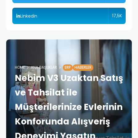
17,5K
Linkedin
HOME
ANA BAŞLIKLAR
ERP
HABERLER
Nebim V3 Uzaktan Satış
ve Tahsilat ile
Müşterilerinize Evlerinin
Konforunda Alışveriş
Deneyimi Yaşatın