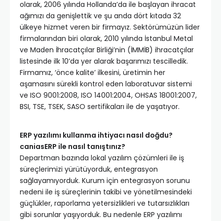
olarak, 2006 yılında Hollanda’da ile başlayan ihracat
ağımızı da genişlettik ve şu anda dört kıtada 32
ülkeye hizmet veren bir firmayız. Sektörümüzün lider
firmalarından biri olarak, 2010 yılında İstanbul Metal
ve Maden İhracatçılar Birliği’nin (İMMİB) ihracatçılar
listesinde ilk 10’da yer alarak başarımızı tescilledik.
Firmamız, ‘önce kalite’ ilkesini, üretimin her
aşamasını sürekli kontrol eden laboratuvar sistemi
ve ISO 9001:2008, ISO 14001:2004, OHSAS 18001:2007,
BSI, TSE, TSEK, SASO sertifikaları ile de yaşatıyor.
ERP yazılımı kullanma ihtiyacı nasıl doğdu?
caniasERP ile nasıl tanıştınız?
Departman bazında lokal yazılım çözümleri ile iş
süreçlerimizi yürütüyorduk, entegrasyon
sağlayamıyorduk. Kurum için entegrasyon sorunu
nedeni ile iş süreçlerinin takibi ve yönetilmesindeki
güçlükler, raporlama yetersizlikleri ve tutarsızlıkları
gibi sorunlar yaşıyorduk. Bu nedenle ERP yazılımı