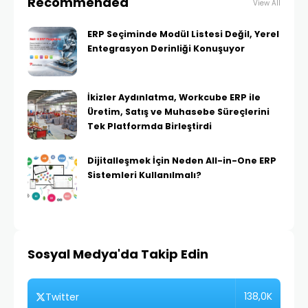
Recommended
View All
ERP Seçiminde Modül Listesi Değil, Yerel
Entegrasyon Derinliği Konuşuyor
İkizler Aydınlatma, Workcube ERP ile
Üretim, Satış ve Muhasebe Süreçlerini
Tek Platformda Birleştirdi
Dijitalleşmek İçin Neden All-in-One ERP
Sistemleri Kullanılmalı?
Sosyal Medya'da Takip Edin
138,0K
Twitter