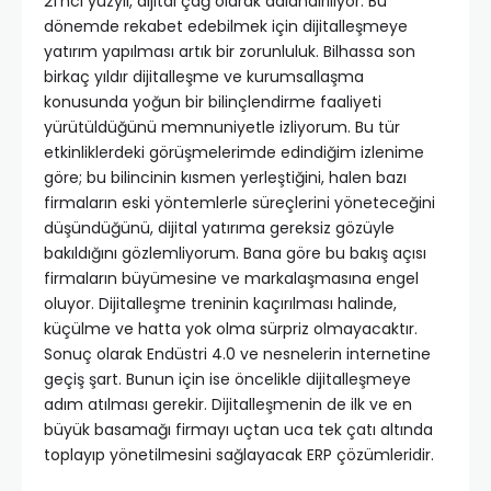
21’nci yüzyıl, dijital çağ olarak adlandırılıyor. Bu
dönemde rekabet edebilmek için dijitalleşmeye
yatırım yapılması artık bir zorunluluk. Bilhassa son
birkaç yıldır dijitalleşme ve kurumsallaşma
konusunda yoğun bir bilinçlendirme faaliyeti
yürütüldüğünü memnuniyetle izliyorum. Bu tür
etkinliklerdeki görüşmelerimde edindiğim izlenime
göre; bu bilincinin kısmen yerleştiğini, halen bazı
firmaların eski yöntemlerle süreçlerini yöneteceğini
düşündüğünü, dijital yatırıma gereksiz gözüyle
bakıldığını gözlemliyorum. Bana göre bu bakış açısı
firmaların büyümesine ve markalaşmasına engel
oluyor. Dijitalleşme treninin kaçırılması halinde,
küçülme ve hatta yok olma sürpriz olmayacaktır.
Sonuç olarak Endüstri 4.0 ve nesnelerin internetine
geçiş şart. Bunun için ise öncelikle dijitalleşmeye
adım atılması gerekir. Dijitalleşmenin de ilk ve en
büyük basamağı firmayı uçtan uca tek çatı altında
toplayıp yönetilmesini sağlayacak ERP çözümleridir.