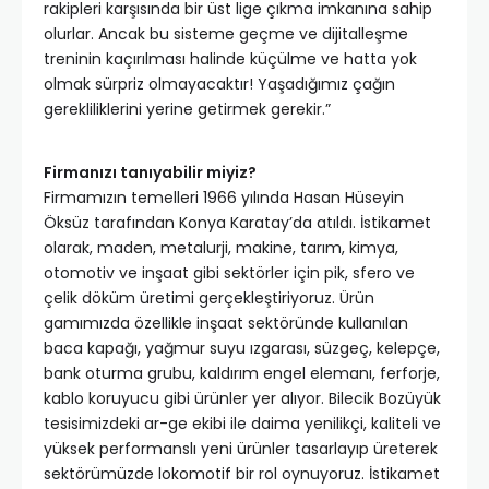
rakipleri karşısında bir üst lige çıkma imkanına sahip
olurlar. Ancak bu sisteme geçme ve dijitalleşme
treninin kaçırılması halinde küçülme ve hatta yok
olmak sürpriz olmayacaktır! Yaşadığımız çağın
gerekliliklerini yerine getirmek gerekir.”
Firmanızı tanıyabilir miyiz?
Firmamızın temelleri 1966 yılında Hasan Hüseyin
Öksüz tarafından Konya Karatay’da atıldı. İstikamet
olarak, maden, metalurji, makine, tarım, kimya,
otomotiv ve inşaat gibi sektörler için pik, sfero ve
çelik döküm üretimi gerçekleştiriyoruz. Ürün
gamımızda özellikle inşaat sektöründe kullanılan
baca kapağı, yağmur suyu ızgarası, süzgeç, kelepçe,
bank oturma grubu, kaldırım engel elemanı, ferforje,
kablo koruyucu gibi ürünler yer alıyor. Bilecik Bozüyük
tesisimizdeki ar-ge ekibi ile daima yenilikçi, kaliteli ve
yüksek performanslı yeni ürünler tasarlayıp üreterek
sektörümüzde lokomotif bir rol oynuyoruz. İstikamet