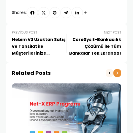
Shares:
PREVIOUS POST
NEXT POST
Nebim V3 Uzaktan Satış
CoreSys E-Bankacılık
ve Tahsilat ile
Çözümü ile Tüm
Müşterilerinize
Bankalar Tek Ekranda!
Evlerinin Konforunda
Alışveriş Deneyimi
Related Posts
Yaşatın