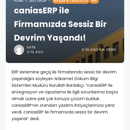
HOME
SEKTÖRLER
BILIŞIM & TEKNOLOJI
ERP
caniasERP ile
Firmamızda Sessiz Bir
Devrim Yaşandı!
KATIE
6 YIL AGO
1,1K VIEWS
6 YIL AGO
ERP sistemine geçiş ile firmalarında sessiz bir devrim
yaşandığını söyleyen İstikamet Döküm Bilgi
Sistemleri Müdürü Nurullah Bardakçı, “caniasERP ile
entegrasyon ve raporlama ile ilgili sorunlarımız başta
olmak üzere pek çok konuya çözüm bulduk.
caniasERP’nin standart yazılımı ihtiyaçlarımıza yanıt
verdi. caniasERP ile firmamızda sessiz bir devrim
yaşandı” dedi.