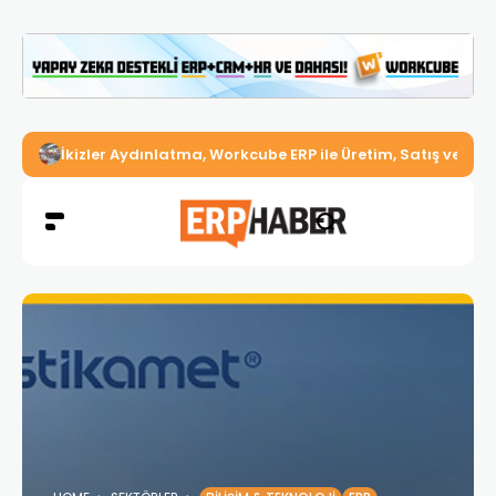
İkizler Aydınlatma, Workcube ERP ile Üretim, Satış ve Mu