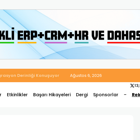
 Satış ve Muhasebe Süreçlerini Tek Platformda Birleştirdi
Ağustos 6, 2026
13
r
Etkinlikler
Başarı Hikayeleri
Dergi
Sponsorlar
–
Rek