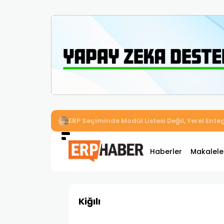
İkizler Aydınlatma, Workcube ERP ile Üretim,
Haberler
Makalele
Kiğılı