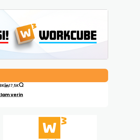
,8K
17,5K
lam verin