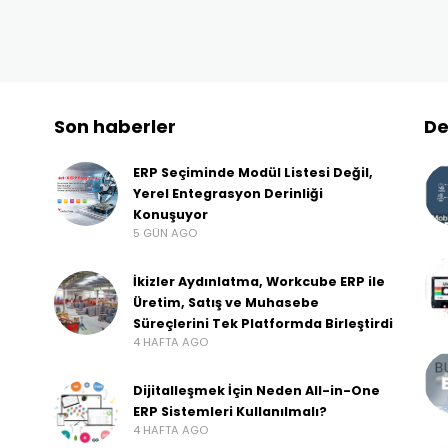
Son haberler
De
ERP Seçiminde Modül Listesi Değil,
Yerel Entegrasyon Derinliği
Konuşuyor
5 GÜN AGO
İkizler Aydınlatma, Workcube ERP ile
Üretim, Satış ve Muhasebe
Süreçlerini Tek Platformda Birleştirdi
4 HAFTA AGO
Dijitalleşmek İçin Neden All-in-One
ERP Sistemleri Kullanılmalı?
4 HAFTA AGO