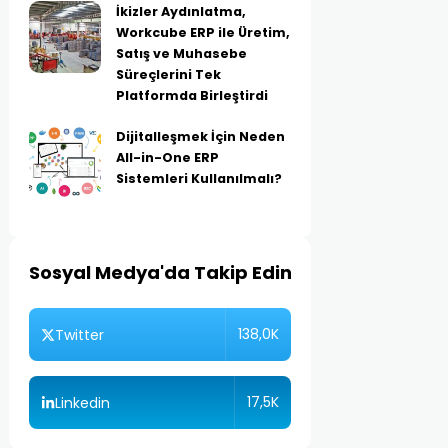
İkizler Aydınlatma,
Workcube ERP ile Üretim,
Satış ve Muhasebe
Süreçlerini Tek
Platformda Birleştirdi
Dijitalleşmek İçin Neden
All-in-One ERP
Sistemleri Kullanılmalı?
Sosyal Medya'da Takip Edin
138,0K
Twitter
17,5K
Linkedin