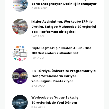
Yerel Entegrasyon Derinliği Konuşuyor
6 GÜN AGO
İkizler Aydınlatma, Workcube ERP ile
Üretim, Satış ve Muhasebe Süreçlerini
Tek Platformda Birleştirdi
1 AY AGO
Dijitalleşmek İçin Neden All-in-One
ERP Sistemleri Kullanılmalı?
1 AY AGO
IFS Türkiye, Üniversite Programlarıyla
Genç Yeteneklerin Kariyer
Yolculuğunu Destekliyor
2 AY AGO
Workcube ve Yapay Zeka: İş
Süreçlerinizde Yeni Dönem
3 AY AGO