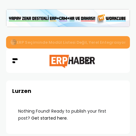
İkizler Aydınlatma, Workcube ERP ile Üretim, Satış ve Mu
Lurzen
Nothing Found! Ready to publish your first
post?
Get started here
.